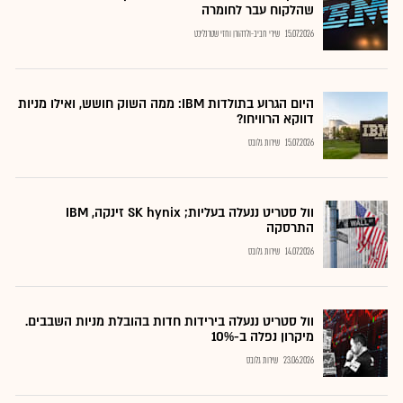
שהלקוח עבר לחומרה
15.07.2026
שירי חביב-ולדהורן וחזי שטרנליכט
היום הגרוע בתולדות IBM: ממה השוק חושש, ואילו מניות
דווקא הרוויחו?
15.07.2026
שירות גלובס
וול סטריט ננעלה בעליות; SK hynix זינקה, IBM
התרסקה
14.07.2026
שירות גלובס
וול סטריט ננעלה בירידות חדות בהובלת מניות השבבים.
מיקרון נפלה ב-10%
23.06.2026
שירות גלובס