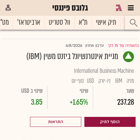
גלובס פיננסי
ראשי
תיק אישי
ת"א
וול סטריט
ארביטראז'
מט"
6/8/2026
בהשהיה של 15 דק'
עדכון אחרון
|
מניית אינטרנשיונל ביזנס משין (IBM)
International Business Machine
מניה
IBM
ניו-יורק
USD
סוף יום
שער
שינוי
שינוי ב USD
3.85
+1.65%
237.28
הוסף לתיק
התראות