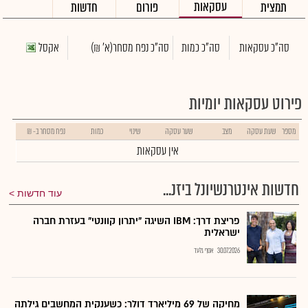
עסקאות
תמצית
פורום
חדשות
סה"כ עסקאות
סה"כ כמות
סה"כ נפח מסחר
(א' ₪)
אקסל
פירוט עסקאות יומיות
מספר
שעת עסקה
מצב
שער עסקה
שינוי
כמות
נפח מסחר ב- ₪
אין עסקאות
חדשות אינטרנשיונל ביזנ...
עוד חדשות
פריצת דרך: IBM השיגה "יתרון קוונטי" בעזרת חברה
ישראלית
30.07.2026
אסף גלעד
מחיקה של 69 מיליארד דולר: כשענקית המחשבים גילתה