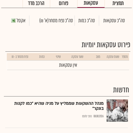
עסקאות
תמצית
פורום
הרכב מדד
סה"כ עסקאות
סה"כ כמות
סה"כ נפח מסחר
(א' ₪)
אקסל
פירוט עסקאות יומיות
מספר
שעת עסקה
מצב
שער עסקה
שינוי
כמות
נפח מסחר ב- ₪
אין עסקאות
חדשות
מנהל ההשקעות שממליץ על מניה שהיא "כמו לקנות
בונקר"
08.08.2026
כתבי גלובס