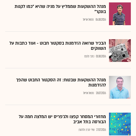
מנהל ההשקעות שממליץ על מניה שהיא "כמו לקנות
בונקר"
04.08.2026
נתנאל אריאל
הבכיר שרואה הזדמנות בסקטור חבוט - ועוד כתבות על
השווקים
01.08.2026
כתבי גלובס
מנהל ההשקעות שבטוח: זה הסקטור החבוט שהפך
להזדמנות
28.07.2026
נתנאל אריאל
מחזורי המסחר קפצו ולג'פריס יש המלצה חמה על
הבורסה בתל אביב
27.07.2026
שירי חביב-ולדהורן