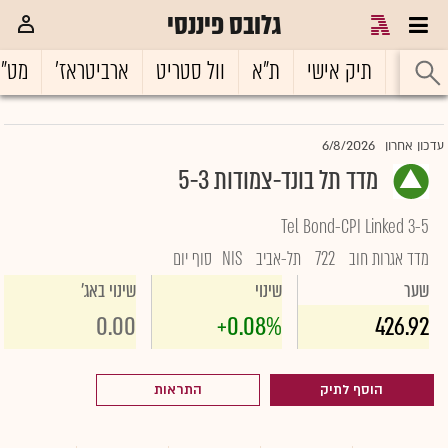
גלובס פיננסי
ראשי
תיק אישי
ת"א
וול סטריט
ארביטראז'
מט"
6/8/2026
עדכון אחרון
מדד תל בונד-צמודות 5-3
Tel Bond-CPI Linked 3-5
מדד אגרות חוב
722
תל-אביב
NIS
סוף יום
שער
שינוי
שינוי באג'
0.00
+0.08%
426.92
הוסף לתיק
התראות