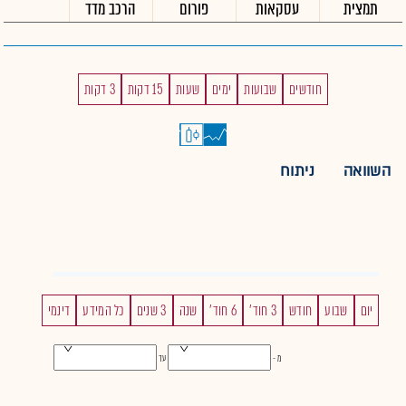
תמצית
עסקאות
פורום
הרכב מדד
חודשים
שבועות
ימים
שעות
15 דקות
3 דקות
השוואה
ניתוח
יום
שבוע
חודש
3 חוד'
6 חוד'
שנה
3 שנים
כל המידע
דינמי
מ -
עד