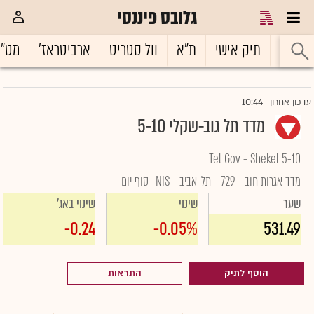
גלובס פיננסי
ראשי
תיק אישי
ת"א
וול סטריט
ארביטראז'
מט"
10:44
עדכון אחרון
מדד תל גוב-שקלי 5-10
Tel Gov - Shekel 5-10
מדד אגרות חוב
729
תל-אביב
NIS
סוף יום
שער
שינוי
שינוי באג'
-0.24
-0.05%
531.49
הוסף לתיק
התראות