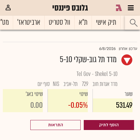
גלובס פיננסי
ראשי
תיק אישי
ת"א
וול סטריט
ארביטראז'
מט"
6/8/2026
עדכון אחרון
מדד תל גוב-שקלי 5-10
Tel Gov - Shekel 5-10
מדד אגרות חוב
729
תל-אביב
NIS
סוף יום
שער
שינוי
שינוי באג'
0.00
-0.05%
531.49
הוסף לתיק
התראות