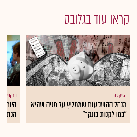
קראו עוד בגלובס
השקעות
ברקשייר הא
מנהל ההשקעות שממליץ על מניה שהיא
היורש 
"כמו לקנות בונקר"
הנתונים