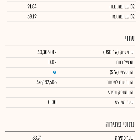
52 שבועות גבוה
91.84
52 שבועות נמוך
68.19
שווי
שווי שוק
(א` USD)
40,306,012
מכפיל רווח
0.02
הון עצמי
(א' $)
הון רשום למסחר
478,182,608
הון מונפק ונפרע
שער ממוצע
0.00
נתוני פתיחה
שער פתיחה
83.74