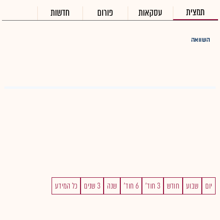
תמצית
עסקאות
פורום
חדשות
השוואה
יום
שבוע
חודש
3 חוד'
6 חוד'
שנה
3 שנים
כל המידע