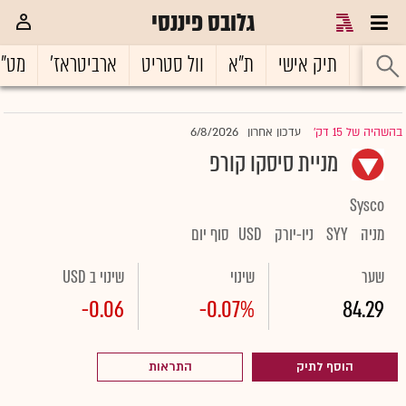
גלובס פיננסי
ראשי
תיק אישי
ת"א
וול סטריט
ארביטראז'
מט"
6/8/2026
בהשהיה של 15 דק'
עדכון אחרון
|
מניית סיסקו קורפ
Sysco
מניה
SYY
ניו-יורק
USD
סוף יום
שער
שינוי
שינוי ב USD
-0.06
-0.07%
84.29
הוסף לתיק
התראות