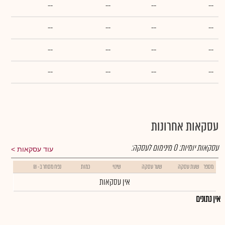
--
--
--
--
--
--
--
--
--
--
--
--
--
--
--
--
עסקאות אחרונות
עסקאות יומיות:
0
מינימום לעסקה:
עוד עסקאות
מספר
שעת עסקה
שער עסקה
שינוי
כמות
נפח מסחר ב- ₪
אין עסקאות
אין נתונים