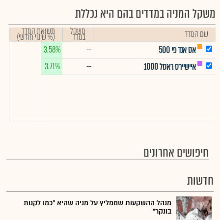
משקל המניה במדדים בהם היא נכללת
משקל
תשואת המדד
שם המדד
במדד
(% שינוי חודשי)
3.58%
--
אס אנד פי 500
3.71%
--
איישיירס ראסל 1000
חיפושים אחרונים
חדשות
מנהל ההשקעות שממליץ על מניה שהיא "כמו לקנות
בונקר"