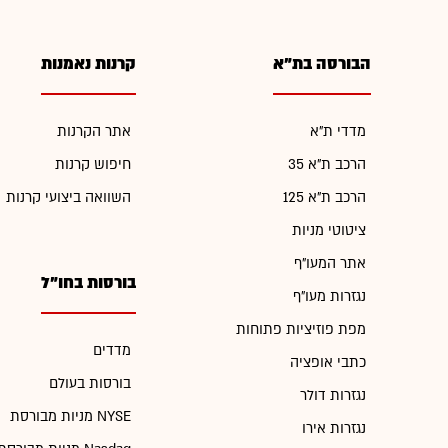
הבורסה בת"א
קרנות נאמנות
מדדי ת"א
אתר הקרנות
הרכב ת"א 35
חיפוש קרנות
הרכב ת"א 125
השוואה ביצועי קרנות
ציטוטי מניות
אתר המעו"ף
בורסות בחו"ל
נגזרות מעו"ף
מפת פוזיציות פתוחות
מדדים
כתבי אופציה
בורסות בעולם
נגזרות דולר
מניות מבורסת NYSE
נגזרות אירו