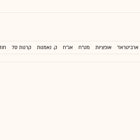
ארביטראז'
אופציות
מט"ח
אג"ח
ק. נאמנות
קרנות סל
חוז