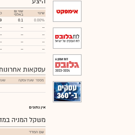
היצע
₪ שווי
שינוי
כ
באלפי
9
0.1
0.00%
--
--
--
--
--
--
--
--
--
--
--
--
עסקאות אחרונות
מספר
שעת עסקה
שער
אין נתונים
משקל המניה במדד
שם המדד