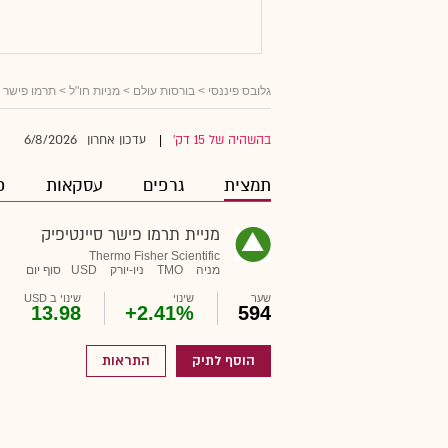
גלובס פיננסי
>
בורסות עולם
>
מניות חו"ל
> תרמו פישר ס
6/8/2026
בהשהיה של 15 דק'
עדכון אחרון
|
תמצית
גרפים
עסקאות
פ
מניית תרמו פישר סיינטיפיק
Thermo Fisher Scientific
מניה
TMO
ניו-יורק
USD
סוף יום
שער
שינוי
שינוי ב USD
13.98
+2.41%
594
הוסף לתיק
התראות