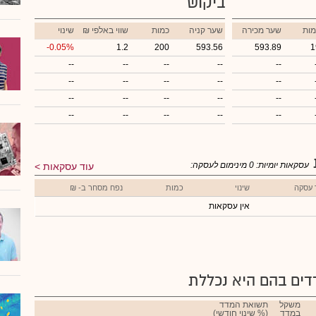
ביקוש
מות
שער מכירה
שער קניה
כמות
₪ שווי באלפי
שינוי
-0.05%
1.2
200
593.56
593.89
1
--
--
--
--
--
--
--
--
--
--
--
--
--
--
--
--
--
--
--
--
עסקאות יומיות:
0
מינימום לעסקה:
עוד עסקאות
 עסקה
שינוי
כמות
נפח מסחר ב- ₪
אין עסקאות
ים בהם היא נכללת
משקל
תשואת המדד
במדד
(% שינוי חודשי)