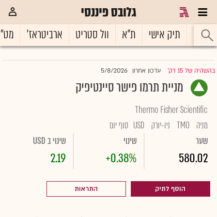
גלובס פיננסי
ראשי
תיק אישי
ת"א
וול סטריט
ארביטראז'
מט"
5/8/2026
בהשהיה של 15 דק'
עדכון אחרון
|
מניית תרמו פישר סיינטיפיק
Thermo Fisher Scientific
מניה
TMO
ניו-יורק
USD
סוף יום
שער
שינוי
שינוי ב USD
2.19
+0.38%
580.02
הוסף לתיק
התראות