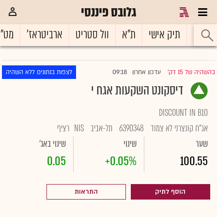
גלובס פיננסי
ראשי
תיק אישי
ת"א
וול סטריט
ארביטראז'
מט"
09:18
בהשהיה של 15 דק'
עדכון אחרון
לצפות בנתונים ללא השהיה
|
דיסקונט השקעות אגח י
DISCOUNT IN B10
אג"ח קונצרני לא צמוד
6390348
תל-אביב
NIS
רציף
שער
שינוי
שינוי באג'
0.05
+0.05%
100.55
הוסף לתיק
התראות