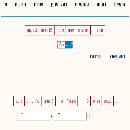
תמצית
דוחות
עסקאות
בעלי עניין
פורום
חדשות
מכיר
חודשים
שבועות
ימים
שעות
15 דקות
3 דקות
השוואה
ניתוח
יום
שבוע
חודש
3 חוד'
6 חוד'
שנה
3 שנים
כל המידע
דינמי
מ -
עד