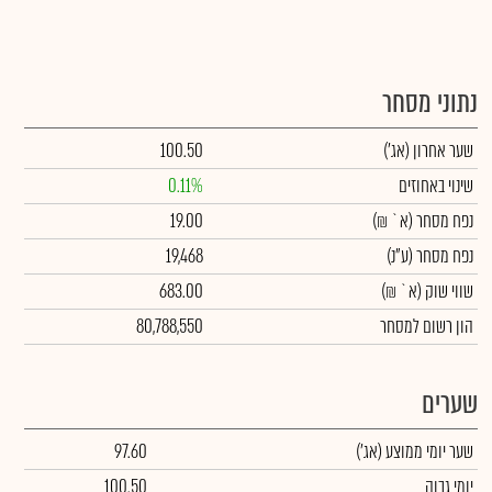
נתוני מסחר
שער אחרון
(אג')
100.50
שינוי באחוזים
0.11%
נפח מסחר
(א` ₪)
19.00
נפח מסחר
(ע"נ)
19,468
שווי שוק
(א` ₪)
683.00
הון רשום למסחר
80,788,550
שערים
שער יומי ממוצע
(אג')
97.60
יומי גבוה
100.50