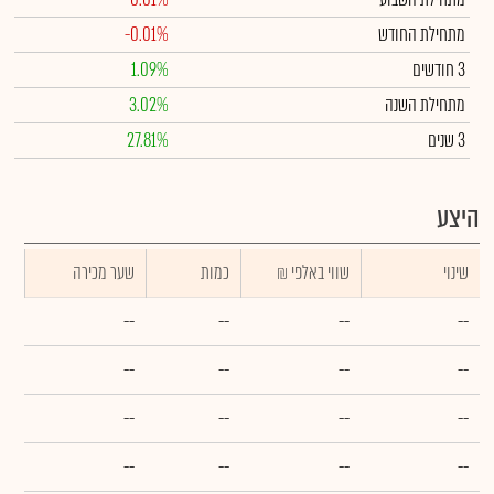
מתחילת החודש
-0.01%
3 חודשים
1.09%
מתחילת השנה
3.02%
3 שנים
27.81%
היצע
שינוי
₪ שווי באלפי
כמות
שער מכירה
--
--
--
--
--
--
--
--
--
--
--
--
--
--
--
--