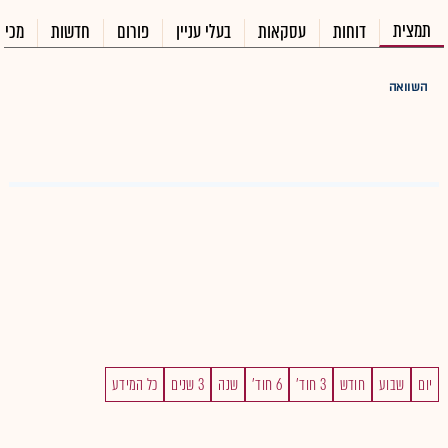
תמצית
דוחות
עסקאות
בעלי עניין
פורום
חדשות
מכיר
השוואה
יום
שבוע
חודש
3 חוד'
6 חוד'
שנה
3 שנים
כל המידע