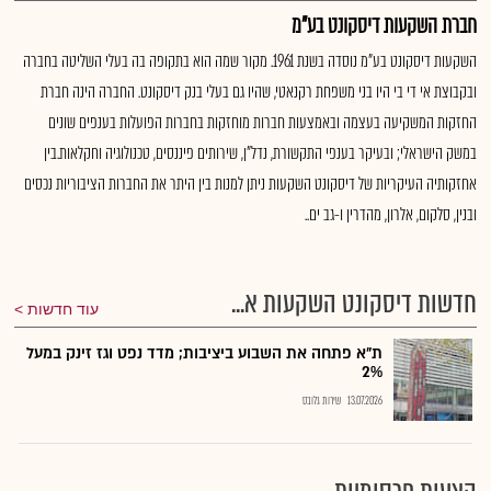
חברת השקעות דיסקונט בע"מ
השקעות דיסקונט בע"מ נוסדה בשנת 1961. מקור שמה הוא בתקופה בה בעלי השליטה בחברה
ובקבוצת אי די בי היו בני משפחת רקנאטי, שהיו גם בעלי בנק דיסקונט. החברה הינה חברת
החזקות המשקיעה בעצמה ובאמצעות חברות מוחזקות בחברות הפועלות בענפים שונים
במשק הישראלי; ובעיקר בענפי התקשורת, נדל"ן, שירותים פיננסים, טכנולוגיה וחקלאות.בין
אחזקותיה העיקריות של דיסקונט השקעות ניתן למנות בין היתר את החברות הציבוריות נכסים
ובנין, סלקום, אלרון, מהדרין ו-גב ים..
חדשות דיסקונט השקעות א...
עוד חדשות
ת"א פתחה את השבוע ביציבות; מדד נפט וגז זינק במעל
2%
13.07.2026
שירות גלובס