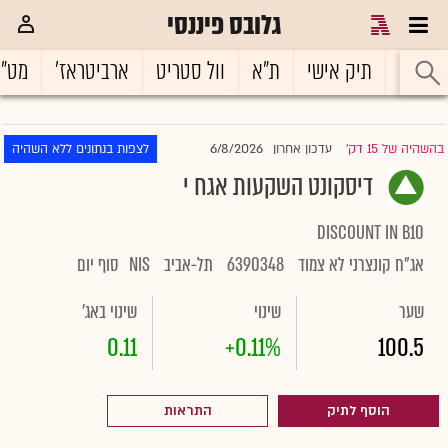
גלובס פיננסי
ראשי
תיק אישי
ת"א
וול סטריט
ארביטראז'
מט"
6/8/2026
בהשהיה של 15 דק'
עדכון אחרון
לצפות בנתונים ללא השהיה
|
דיסקונט השקעות אגח י
DISCOUNT IN B10
אג"ח קונצרני לא צמוד
6390348
תל-אביב
NIS
סוף יום
שער
שינוי
שינוי באג'
0.11
+0.11%
100.5
הוסף לתיק
התראות