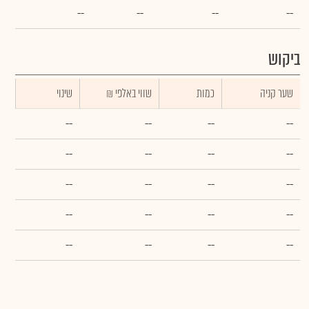
--
--
--
--
ביקוש
שער קניה
כמות
₪ שווי באלפי
שינוי
--
--
--
--
--
--
--
--
--
--
--
--
--
--
--
--
--
--
--
--