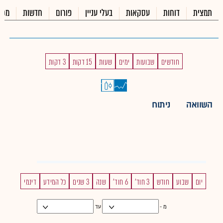
תמצית
דוחות
עסקאות
בעלי עניין
פורום
חדשות
מכי
חודשים
שבועות
ימים
שעות
15 דקות
3 דקות
השוואה
ניתוח
יום
שבוע
חודש
3 חוד'
6 חוד'
שנה
3 שנים
כל המידע
דינמי
מ -
עד