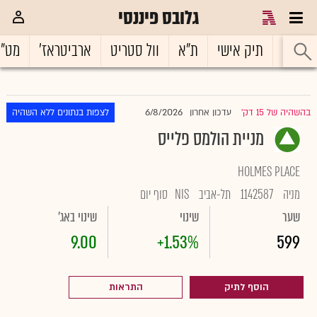
גלובס פיננסי
ראשי
תיק אישי
ת"א
וול סטריט
ארביטראז'
מט"
6/8/2026
בהשהיה של 15 דק'
עדכון אחרון
לצפות בנתונים ללא השהיה
|
מניית הולמס פלייס
HOLMES PLACE
מניה
1142587
תל-אביב
NIS
סוף יום
שער
שינוי
שינוי באג'
9.00
+1.53%
599
הוסף לתיק
התראות