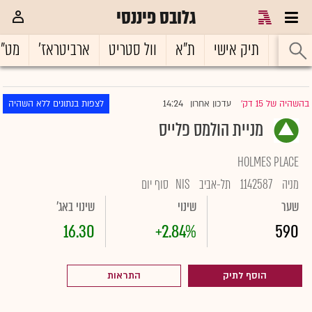
גלובס פיננסי
ראשי
תיק אישי
ת"א
וול סטריט
ארביטראז'
מט"
14:24
בהשהיה של 15 דק'
עדכון אחרון
לצפות בנתונים ללא השהיה
|
מניית הולמס פלייס
HOLMES PLACE
מניה
1142587
תל-אביב
NIS
סוף יום
שער
שינוי
שינוי באג'
16.30
+2.84%
590
הוסף לתיק
התראות