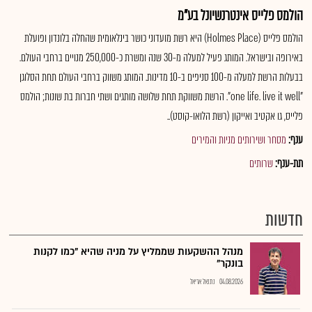
הולמס פלייס אינטרנשיונל בע"מ
הולמס פלייס (Holmes Place) היא רשת מועדוני כושר בינלאומית שהחלה בלונדון ופועלת
באירופה ובישראל. המותג פעיל למעלה מ-30 שנה ומשרת כ-250,000 מנויים ברחבי העולם.
בבעלות הרשת למעלה מ-100 סניפים ב-10 מדינות. המותג משווק ברחבי העולם תחת הסלוגן
"one life. live it well". הרשת משווקת תחת שלושה מותגים ושתי חברות בת שונות; הולמס
פלייס, גו אקטיב ואייקון (רשת הלואו-קוסט)..
ענף:
מסחר ושירותים מניות והמירים
תת-ענף:
שרותים
חדשות
מנהל ההשקעות שממליץ על מניה שהיא "כמו לקנות
בונקר"
04.08.2026
נתנאל אריאל