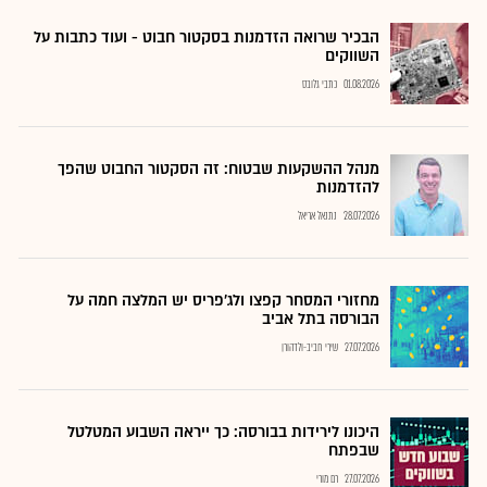
הבכיר שרואה הזדמנות בסקטור חבוט - ועוד כתבות על
השווקים
01.08.2026
כתבי גלובס
מנהל ההשקעות שבטוח: זה הסקטור החבוט שהפך
להזדמנות
28.07.2026
נתנאל אריאל
מחזורי המסחר קפצו ולג'פריס יש המלצה חמה על
הבורסה בתל אביב
27.07.2026
שירי חביב-ולדהורן
היכונו לירידות בבורסה: כך ייראה השבוע המטלטל
שבפתח
27.07.2026
רם מורי