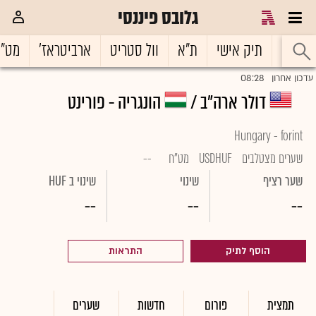
גלובס פיננסי
ראשי
תיק אישי
ת"א
וול סטריט
ארביטראז'
מט"
08:28
עדכון אחרון
דולר ארה"ב /
הונגריה - פורינט
Hungary - forint
שערים מצטלבים
USDHUF
מט"ח
--
שער רציף
שינוי
שינוי ב HUF
--
--
--
הוסף לתיק
התראות
תמצית
פורום
חדשות
שערים