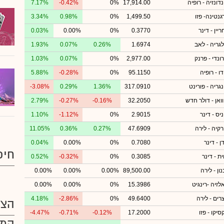
דונזיה - רופיה
17,914.00
0%
-0.42%
7.17%
גנטינה- פזו
1,499.50
0%
0.98%
3.34%
יין - דינר
0.3770
0%
0.00%
0.03%
לגריה - לאב
1.6974
0.26%
0.07%
1.93%
ונדי - פרנק
2,977.00
0%
0.07%
1.03%
ו - רופיה
95.1150
0%
-0.28%
5.88%
נגריה - פורינט
317.0910
1.36%
0.29%
-3.08%
וואן - דולר חדש
32.2050
-0.16%
-0.27%
2.79%
יס - דינר
2.9015
0%
-1.12%
1.10%
רקיה - לירה
47.6909
0.27%
0.36%
11.05%
ן - דינר
0.7080
0%
0.00%
0.04%
חיפ
ית - דינר
0.3085
0%
-0.32%
0.52%
ון - לירה
89,500.00
0.00%
0.00%
0.00%
לזיה -רינגיט
15.3986
0%
0.00%
0.00%
רים - לירה
49.6400
0%
-2.86%
4.18%
הצע
סיקו - פזו
17.2000
-0.12%
-0.71%
-4.47%
המו