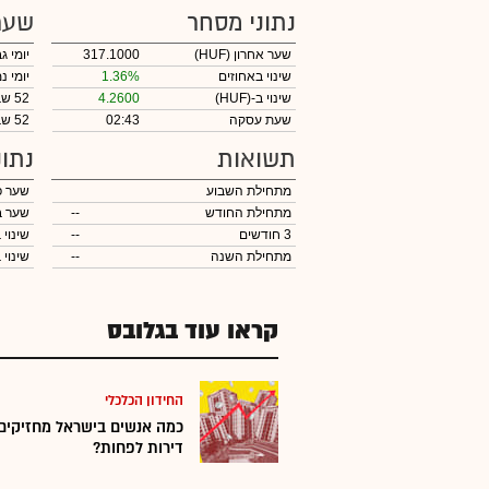
נתוני מסחר
שער
שער אחרון
(HUF)
317.1000
יומי ג
שינוי באחוזים
1.36%
יומי נ
שינוי ב-
(HUF)
4.2600
52 שבועות גבוה
שעת עסקה
02:43
52 שבועות נמוך
תשואות
נתונ
מתחילת השבוע
שער פ
מתחילת החודש
--
שער ב
3 חודשים
--
שינוי 
מתחילת השנה
--
שינוי
ב
קראו עוד בגלובס
החידון הכלכלי
דירות לפחות?