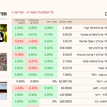
כל הצלבות הונגריה - פורינט
חדש
מתחילת
מתחילת
שער אחרון
שינוי יומי
החודש
השנה
לר ארה"ב/דולר קנדי
1.4018
0.08%
0.05%
2.16%
לר ארה"ב/פרנק שוויצרי
0.8125
0.74%
0.67%
2.54%
לר ארה"ב / שקל ישראלי
3.0175
0.41%
-1.02%
-5.03%
ר ארה"ב/ין יפני
158.3400
0.42%
0.55%
1.06%
לר ארה"ב / קרונה נורבגית
9.5423
0.26%
0.82%
-5.29%
לר ארה"ב/זלוטי פולני
3.7343
0.45%
-0.07%
4.03%
ר שוודי
9.5179
0.38%
-0.05%
3.41%
ג קונג - דולר
7.8441
0.01%
0.03%
0.80%
ן - ריאל
42,087.50
0%
0.00%
0.00%
בניה - לאק
80.8500
0.32%
-0.42%
-1.83%
'יר - דינר
132.6060
0.25%
0.30%
2.86%
יופיה- ביר
160.0925
0%
0.25%
3.35%