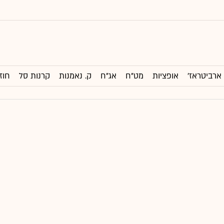
ארביטראז'
אופציות
מט"ח
אג"ח
ק. נאמנות
קרנות סל
חוז