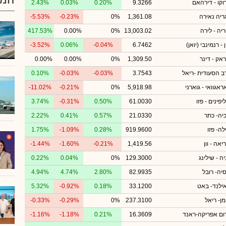
וקו - דירהאם
9.3266
0.20%
0.03%
2.43%
גריה נאירה
1,361.08
0%
-0.23%
-5.53%
ריה - לירה
13,003.02
0%
0.00%
417.53%
 - רנמינבי (יואן)
6.7462
-0.04%
0.06%
-3.52%
ראק - דינר
1,309.50
0%
0.00%
0.00%
ב הסעודית -ריאל
3.7543
-0.03%
-0.03%
0.10%
ראגוואי - גוארני
5,918.98
0%
-0.21%
-11.02%
יפינים - פזו
61.0030
0.50%
-0.31%
3.74%
כיה- כתר
21.0330
0.57%
0.41%
2.22%
לה- פזו
919.9600
0.28%
-1.09%
1.75%
יאה - וון
1,419.56
-0.21%
-1.60%
-1.44%
ה - שילינג
129.3000
0%
0.04%
0.22%
סיה- רובל
82.9935
2.80%
4.74%
4.94%
ילנד- באט
33.1200
0.18%
-0.92%
5.32%
מן- ריאל
237.3100
0%
-0.29%
-0.33%
ום אפריקה-ראנד
16.3609
0.21%
-1.18%
-1.16%