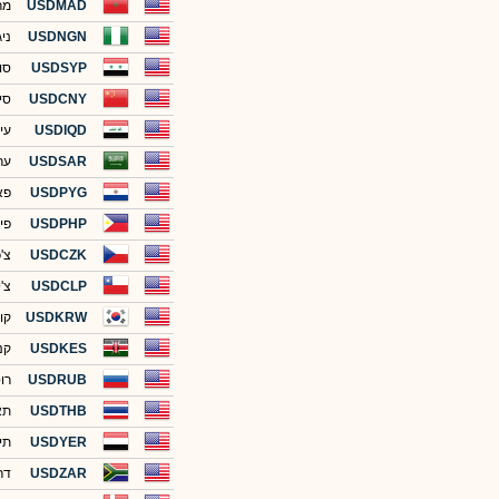
USDMAD
מר
USDNGN
ני
USDSYP
סו
USDCNY
סין
USDIQD
עי
USDSAR
ער
USDPYG
פא
USDPHP
פיל
USDCZK
צ'
USDCLP
צ'י
USDKRW
קור
USDKES
קני
USDRUB
רו
USDTHB
תא
USDYER
תי
USDZAR
דר