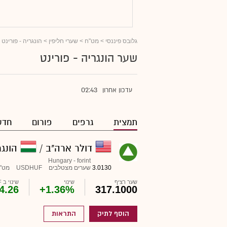
גלובס פיננסי
>
מט"ח
>
שערי חליפין
> הונגריה - פורינט
שער הונגריה - פורינט
02:43
עדכון אחרון
תמצית
גרפים
פורום
חדש
דולר ארה"ב /
הונגר
Hungary - forint
3.0130
שערים מצטלבים
USDHUF
מט"
שער רציף
שינוי
שינוי ב HUF
4.26
+1.36%
317.1000
הוסף לתיק
התראות