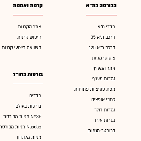
הבורסה בת"א
קרנות נאמנות
מדדי ת"א
אתר הקרנות
הרכב ת"א 35
חיפוש קרנות
הרכב ת"א 125
השוואה ביצועי קרנות
ציטוטי מניות
אתר המעו"ף
בורסות בחו"ל
נגזרות מעו"ף
מפת פוזיציות פתוחות
מדדים
כתבי אופציה
בורסות בעולם
נגזרות דולר
מניות מבורסת NYSE
נגזרות אירו
מניות מבורסת Nasdaq
ברומטר-מגמות
מניות מלונדון