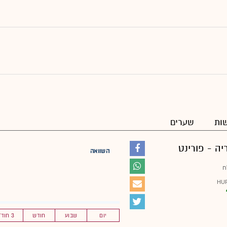
ות
שערים
יה - פורינט
השוואה
ח
יום
שבוע
חודש
3 חוד'