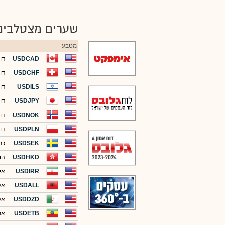
שערים מצטלבים
מטבע
USDCAD
דו
USDCHF
דו
USDILS
דו
USDJPY
דול
USDNOK
דו
USDPLN
דו
USDSEK
כת
USDHKD
הונ
USDIRR
איר
USDALL
אל
USDDZD
אלג
USDETB
את