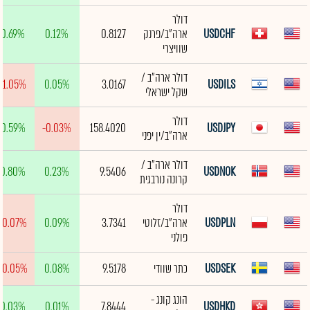
דולר
USDCHF
ארה"ב/פרנק
0.8127
0.12%
0.69%
שוויצרי
דולר ארה"ב /
-1.05%
0.05%
3.0167
USDILS
שקל ישראלי
דולר
0.59%
-0.03%
158.4020
USDJPY
ארה"ב/ין יפני
דולר ארה"ב /
0.80%
0.23%
9.5406
USDNOK
קרונה נורבגית
דולר
USDPLN
ארה"ב/זלוטי
3.7341
0.09%
-0.07%
פולני
USDSEK
כתר שוודי
9.5178
0.08%
-0.05%
הונג קונג -
0.03%
0.01%
7.8444
USDHKD