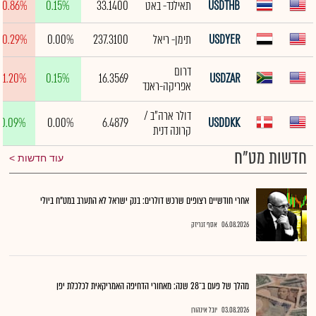
USDTHB
תאילנד- באט
33.1400
0.15%
-0.86%
USDYER
תימן- ריאל
237.3100
0.00%
-0.29%
דרום
-1.20%
0.15%
16.3569
USDZAR
אפריקה-ראנד
דולר ארה"ב /
0.09%
0.00%
6.4879
USDDKK
קרונה דנית
חדשות מט"ח
עוד חדשות
אחרי חודשיים רצופים שרכש דולרים: בנק ישראל לא התערב במט"ח ביולי
06.08.2026
אסף זגריזק
מהלך של פעם ב־28 שנה: מאחורי הדחיפה האמריקאית לכלכלת יפן
03.08.2026
יובל אינהורן