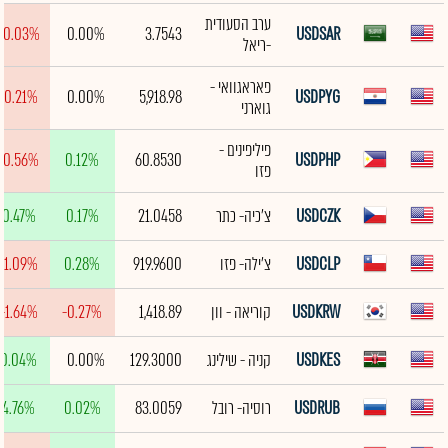
ערב הסעודית
-0.03%
0.00%
3.7543
USDSAR
-ריאל
פאראגוואי -
-0.21%
0.00%
5,918.98
USDPYG
גוארני
פיליפינים -
-0.56%
0.12%
60.8530
USDPHP
פזו
USDCZK
צ'כיה- כתר
21.0458
0.17%
0.47%
USDCLP
צ'ילה- פזו
919.9600
0.28%
-1.09%
USDKRW
קוריאה - וון
1,418.89
-0.27%
-1.64%
USDKES
קניה - שילינג
129.3000
0.00%
0.04%
USDRUB
רוסיה- רובל
83.0059
0.02%
4.76%