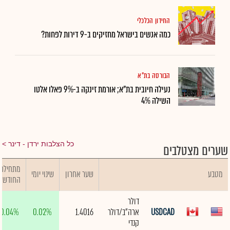
החידון הכלכלי
כמה אנשים בישראל מחזיקים ב-9 דירות לפחות?
הבורסה בת"א
נעילה חיובית בת"א; אורמת זינקה ב-9% פאלו אלטו
השילה 4%
כל הצלבות ירדן - דינר
שערים מצטלבים
מתחילת
מטבע
שער אחרון
שינוי יומי
החודש
דולר
USDCAD
ארה"ב/דולר
1.4016
0.02%
0.04%
קנדי