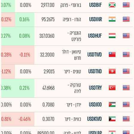
USDBIF
בורונדי - פרנק
2,977.00
0.00%
0.07%
USDINR
הודו - רופיה
95.2675
0.16%
-0.12%
הונגריה -
0.27%
0.08%
317.0360
USDHUF
פורינט
טיוואן - דולר
-0.28%
-0.11%
32.2000
USDTWD
חדש
USDTND
טוניס - דינר
2.9015
0.00%
-1.12%
טורקיה -
0.38%
0.21%
47.6968
USDTRY
לירה
USDJOD
ירדן - דינר
0.7080
0.00%
0.00%
USDKWD
כווית - דינר
0.3070
-0.46%
-0.81%
USDLBP
לבנון - לירה
89,500.00
0.00%
0.00%