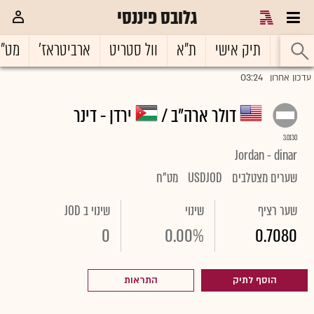
גלובס פיננסי
ראשי
תיק אישי
ת"א
וול סטריט
ארביטראז'
מט"
03:24
עדכון אחרון
דולר ארה"ב /
ירדן - דינר
3.0130
Jordan - dinar
שערים מצטלבים
USDJOD
מט"ח
שער רציף
שינוי
שינוי ב JOD
0
0.00%
0.7080
הוסף לתיק
התראות