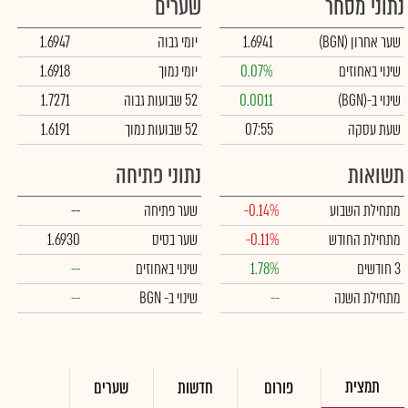
נתוני מסחר
שערים
שער אחרון
(BGN)
1.6941
יומי גבוה
1.6947
שינוי באחוזים
0.07%
יומי נמוך
1.6918
שינוי ב-
(BGN)
0.0011
52 שבועות גבוה
1.7271
שעת עסקה
07:55
52 שבועות נמוך
1.6191
תשואות
נתוני פתיחה
מתחילת השבוע
-0.14%
שער פתיחה
--
מתחילת החודש
-0.11%
שער בסיס
1.6930
3 חודשים
1.78%
שינוי באחוזים
--
מתחילת השנה
--
שינוי
ב- BGN
--
תמצית
פורום
חדשות
שערים