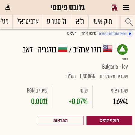
גלובס פיננסי
ראשי
תיק אישי
ת"א
וול סטריט
ארביטראז'
מט"
07:54
עדכון אחרון
נתונים מתעדכנים בזמן אמת
|
דולר ארה"ב /
בולגריה - לאב
3.0010
Bulgaria - lev
שערים מצטלבים
USDBGN
מט"ח
שער רציף
שינוי
שינוי ב BGN
0.0011
+0.07%
1.6941
הוסף לתיק
התראות