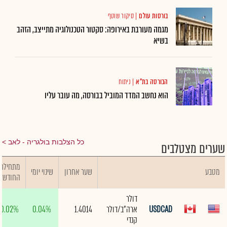
בורסות עולם
|
סיקור שוטף
מגמה מעורבת באירופה: סקטור הטכנולוגיה מתייצב, הזהב
בשיא
הבורסה בת"א
|
ניתוח
הוא נחשב המדד המוביל בבורסה, מה עובר עליו
כל הצלבות בולגריה - לאב
שערים מצטלבים
מתחילת
מטבע
שער אחרון
שינוי יומי
החודש
דולר
USDCAD
ארה"ב/דולר
1.4014
0.04%
0.02%
קנדי