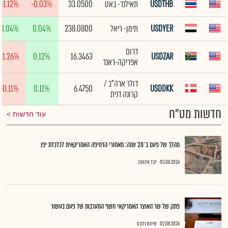
USDTHB
תאילנד- באט
33.0500
-0.03%
-1.12%
USDYER
תימן- ריאל
238.0800
0.04%
0.04%
דרום
-1.26%
0.12%
16.3463
USDZAR
אפריקה-ראנד
דולר ארה"ב /
-0.11%
0.11%
6.4750
USDDKK
קרונה דנית
חדשות מט"ח
עוד חדשות
מהלך של פעם ב־28 שנה: מאחורי הדחיפה האמריקאית לכלכלת יפן
03.08.2026
יובל אינהורן
פתק של שר האוצר האמריקאי חשף התערבות של פעם בעשור
02.08.2026
שירות גלובס