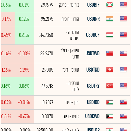
USDBIF
בורונדי - פרנק
2,976.79
0.01%
0.06%
USDINR
הודו - רופיה
95.2175
0.12%
-0.17%
הונגריה -
-0.45%
0.61%
314.7360
USDHUF
פורינט
טיוואן - דולר
-0.14%
-0.03%
32.2470
USDTWD
חדש
USDTND
טוניס - דינר
2.9005
-1.19%
-1.16%
טורקיה -
0.16%
0.06%
47.5918
USDTRY
לירה
USDJOD
ירדן - דינר
0.7077
-0.01%
-0.04%
USDKWD
כווית - דינר
0.3070
-0.67%
-0.81%
USDLBP
לבנון - לירה
89,500.00
0.00%
0.00%