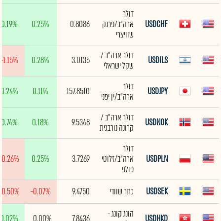
דולר
USDCHF
ארה"ב/פרנק
0.8086
0.25%
0.19%
שוויצרי
דולר ארה"ב /
-1.15%
0.28%
3.0135
USDILS
שקל ישראלי
דולר
0.24%
0.11%
157.8510
USDJPY
ארה"ב/ין יפני
דולר ארה"ב /
0.74%
0.18%
9.5348
USDNOK
קרונה נורבגית
דולר
USDPLN
ארה"ב/זלוטי
3.7269
0.25%
-0.26%
פולני
USDSEK
כתר שוודי
9.4750
-0.07%
-0.50%
הונג קונג -
0.02%
0.00%
7.8436
USDHKD