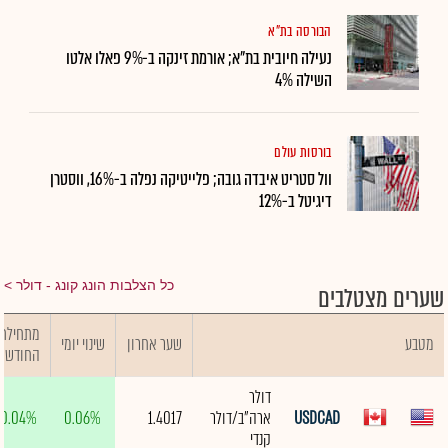
הבורסה בת"א
נעילה חיובית בת"א; אורמת זינקה ב-9% פאלו אלטו
השילה 4%
בורסות עולם
וול סטריט איבדה גובה; פלייטיקה נפלה ב-16%, ווסטרן
דיגיטל ב-12%
כל הצלבות הונג קונג - דולר
שערים מצטלבים
מתחילת
מטבע
שער אחרון
שינוי יומי
החודש
דולר
USDCAD
ארה"ב/דולר
1.4017
0.06%
0.04%
קנדי