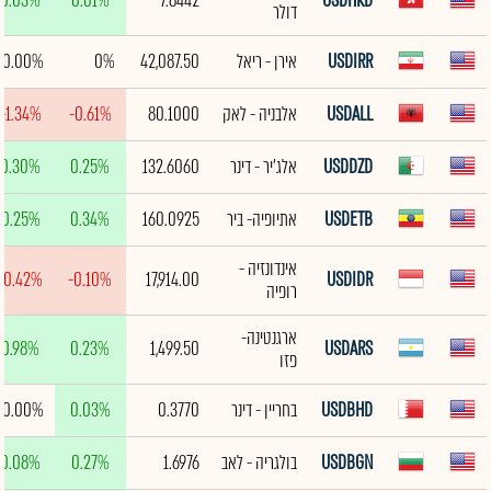
0.03%
0.01%
7.8442
USDHKD
דולר
USDIRR
אירן - ריאל
42,087.50
0%
0.00%
USDALL
אלבניה - לאק
80.1000
-0.61%
-1.34%
USDDZD
אלג'יר - דינר
132.6060
0.25%
0.30%
USDETB
אתיופיה- ביר
160.0925
0.34%
0.25%
אינדונזיה -
-0.42%
-0.10%
17,914.00
USDIDR
רופיה
ארגנטינה-
0.98%
0.23%
1,499.50
USDARS
פזו
USDBHD
בחריין - דינר
0.3770
0.03%
0.00%
USDBGN
בולגריה - לאב
1.6976
0.27%
0.08%