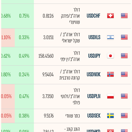
דולר
USDCHF
ארה"ב/פרנק
0.8126
0.75%
0.68%
שוויצרי
דולר ארה"ב /
-1.10%
0.33%
3.0151
USDILS
שקל ישראלי
דולר
0.62%
0.49%
158.4560
USDJPY
ארה"ב/ין יפני
דולר ארה"ב /
0.80%
0.24%
9.5404
USDNOK
קרונה נורבגית
דולר
USDPLN
ארה"ב/זלוטי
3.7350
0.47%
-0.05%
פולני
USDSEK
כתר שוודי
9.5176
0.38%
-0.05%
הונג קונג -