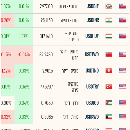
USDBIF
בורונדי - פרנק
2,977.00
0.01%
0.07%
USDINR
הודו - רופיה
95.1150
0.01%
-0.28%
הונגריה -
0.31%
1.37%
317.1410
USDHUF
פורינט
טיוואן - דולר
-0.15%
-0.04%
32.2430
USDTWD
חדש
USDTND
טוניס - דינר
2.9015
0.03%
-1.12%
טורקיה -
0.15%
0.06%
47.5907
USDTRY
לירה
USDJOD
ירדן - דינר
0.7080
0.04%
0.00%
USDKWD
כווית - דינר
0.3085
0.03%
-0.32%