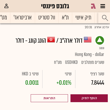
גלובס פיננסי
ראשי
תיק אישי
ת"א
וול סטריט
ארביטראז'
מט"
20:31
עדכון אחרון
דולר ארה"ב /
הונג קונג - דולר
3.0130
Hong Kong - dollar
שערים מצטלבים
USDHKD
מט"ח
שער רציף
שינוי
שינוי ב HKD
0.0011
+0.01%
7.8444
הוסף לתיק
התראות