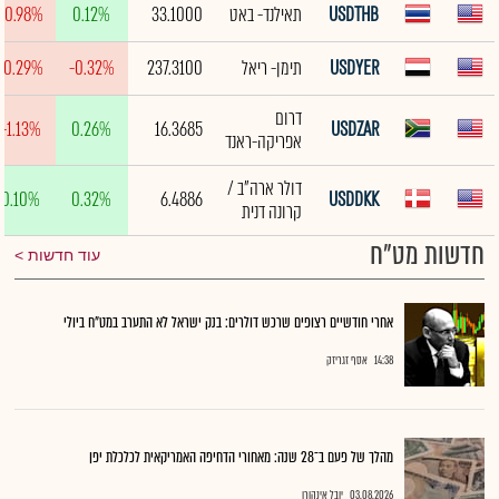
USDTHB
תאילנד- באט
33.1000
0.12%
-0.98%
USDYER
תימן- ריאל
237.3100
-0.32%
-0.29%
דרום
-1.13%
0.26%
16.3685
USDZAR
אפריקה-ראנד
דולר ארה"ב /
0.10%
0.32%
6.4886
USDDKK
קרונה דנית
חדשות מט"ח
עוד חדשות
אחרי חודשיים רצופים שרכש דולרים: בנק ישראל לא התערב במט"ח ביולי
14:38
אסף זגריזק
מהלך של פעם ב־28 שנה: מאחורי הדחיפה האמריקאית לכלכלת יפן
03.08.2026
יובל אינהורן