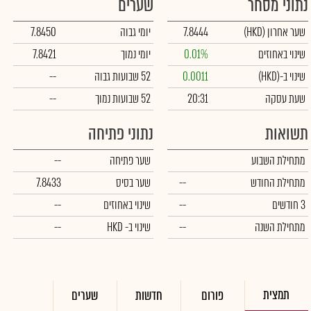
נתוני מסחר
שערים
שער אחרון
(HKD)
7.8444
יומי גבוה
7.8450
שינוי באחוזים
0.01%
יומי נמוך
7.8421
שינוי ב-
(HKD)
0.0011
52 שבועות גבוה
--
שעת עסקה
20:31
52 שבועות נמוך
--
תשואות
נתוני פתיחה
מתחילת השבוע
שער פתיחה
--
מתחילת החודש
--
שער בסיס
7.8433
3 חודשים
--
שינוי באחוזים
--
מתחילת השנה
--
שינוי
ב- HKD
--
תמצית
פורום
חדשות
שערים