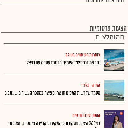
חיפושים אחרונים
הצעות פרסומיות
המומלצות
כותרות העיתונים בעולם
"תפנית דרמטית": איטליה מבטלת עסקה עם רפאל
הגירה
|
בלעדי
מסמך של רשות המסים חושף: קפיצה במספר העשירים שעוזבים
המשקיעים החדשים
בגיל 26 היא מתחזקת תיק השקעות וקריירה פיננסית, ומאמינה