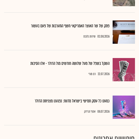
פתק של שר האוצר האמריקאי חשף התערבות של פעם בעשור
02.08.2026
שירות גלובס
השקל בשפל של מעל שלושה חודשים מול הדולר - אלו הסיבות
22.07.2026
רם מורי
כמעט כל עסק חמישי בישראל מדווח: נפגענו מצניחת הדולר
08.07.2026
אסף זגריזק