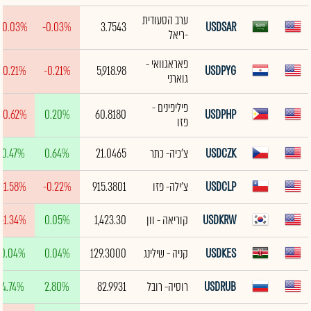
ערב הסעודית
-0.03%
-0.03%
3.7543
USDSAR
-ריאל
פאראגוואי -
-0.21%
-0.21%
5,918.98
USDPYG
גוארני
פיליפינים -
-0.62%
0.20%
60.8180
USDPHP
פזו
USDCZK
צ'כיה- כתר
21.0465
0.64%
0.47%
USDCLP
צ'ילה- פזו
915.3801
-0.22%
-1.58%
USDKRW
קוריאה - וון
1,423.30
0.05%
-1.34%
USDKES
קניה - שילינג
129.3000
0.04%
0.04%
USDRUB
רוסיה- רובל
82.9931
2.80%
4.74%