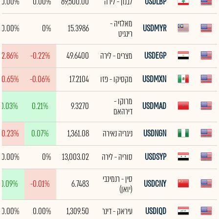
USDLBP
לבנון - לירה
89,500.00
0.00%
0.00%
מאלזיה -
0.00%
0%
15.3986
USDMYR
רינגיט
USDEGP
מצרים - לירה
49.6400
-0.22%
-2.86%
USDMXN
מקסיקו - פזו
17.2104
-0.06%
-0.65%
מרוקו -
0.03%
0.21%
9.3270
USDMAD
דירהאם
USDNGN
ניגריה נאירה
1,361.08
0.07%
-0.23%
USDSYP
סוריה - לירה
13,003.02
0%
0.00%
סין - רנמינבי
0.09%
-0.01%
6.7483
USDCNY
(יואן)
USDIQD
עיראק - דינר
1,309.50
0.00%
0.00%