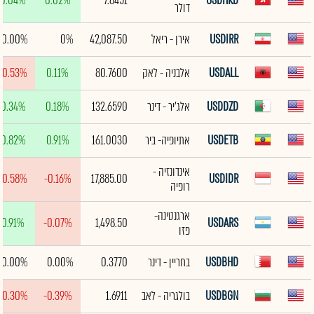
0.04%
0.02%
7.8451
USDHKD
דולר
USDIRR
אירן - ריאל
42,087.50
0%
0.00%
USDALL
אלבניה - לאק
80.7600
0.11%
-0.53%
USDDZD
אלג'יר - דינר
132.6590
0.18%
0.34%
USDETB
אתיופיה- ביר
161.0030
0.91%
0.82%
אינדונזיה -
-0.58%
-0.16%
17,885.00
USDIDR
רופיה
ארגנטינה-
0.91%
-0.07%
1,498.50
USDARS
פזו
USDBHD
בחריין - דינר
0.3770
0.00%
0.00%
USDBGN
בולגריה - לאב
1.6911
-0.39%
-0.30%