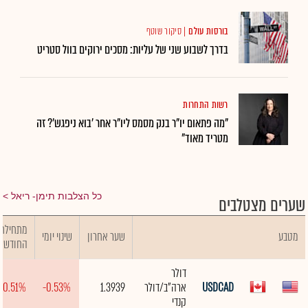
בורסות עולם
|
סיקור שוטף
בדרך לשבוע שני של עליות: מסכים ירוקים בוול סטריט
רשות התחרות
"מה פתאום יו"ר בנק מסמס ליו"ר אחר 'בוא ניפגש'? זה
מטריד מאוד"
כל הצלבות תימן- ריאל
שערים מצטלבים
מתחילת
מטבע
שער אחרון
שינוי יומי
החודש
דולר
USDCAD
ארה"ב/דולר
1.3939
-0.53%
-0.51%
קנדי