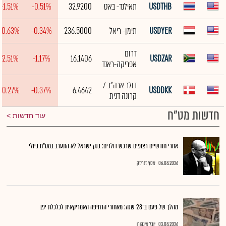
USDTHB
תאילנד- באט
32.9200
-0.51%
-1.51%
USDYER
תימן- ריאל
236.5000
-0.34%
-0.63%
דרום
-2.51%
-1.17%
16.1406
USDZAR
אפריקה-ראנד
דולר ארה"ב /
-0.27%
-0.37%
6.4642
USDDKK
קרונה דנית
חדשות מט"ח
עוד חדשות
אחרי חודשיים רצופים שרכש דולרים: בנק ישראל לא התערב במט"ח ביולי
06.08.2026
אסף זגריזק
מהלך של פעם ב־28 שנה: מאחורי הדחיפה האמריקאית לכלכלת יפן
03.08.2026
יובל אינהורן