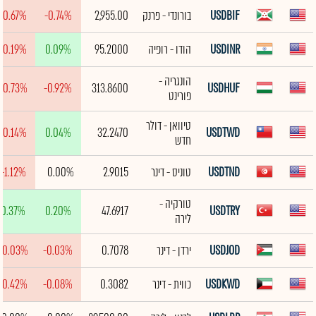
USDBIF
בורונדי - פרנק
2,955.00
-0.74%
-0.67%
USDINR
הודו - רופיה
95.2000
0.09%
-0.19%
הונגריה -
-0.73%
-0.92%
313.8600
USDHUF
פורינט
טיוואן - דולר
-0.14%
0.04%
32.2470
USDTWD
חדש
USDTND
טוניס - דינר
2.9015
0.00%
-1.12%
טורקיה -
0.37%
0.20%
47.6917
USDTRY
לירה
USDJOD
ירדן - דינר
0.7078
-0.03%
-0.03%
USDKWD
כווית - דינר
0.3082
-0.08%
-0.42%