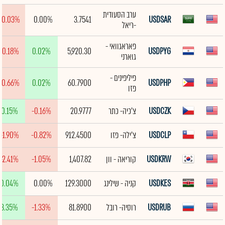
ערב הסעודית
-0.03%
0.00%
3.7541
USDSAR
-ריאל
פאראגוואי -
-0.18%
0.02%
5,920.30
USDPYG
גוארני
פיליפינים -
-0.66%
0.02%
60.7900
USDPHP
פזו
USDCZK
צ'כיה- כתר
20.9777
-0.16%
0.15%
USDCLP
צ'ילה- פזו
912.4500
-0.82%
-1.90%
USDKRW
קוריאה - וון
1,407.82
-1.05%
-2.41%
USDKES
קניה - שילינג
129.3000
0.00%
0.04%
USDRUB
רוסיה- רובל
81.8900
-1.33%
3.35%