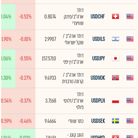
דולר
USDCHF
ארה"ב/פרנק
0.8074
-0.52%
0.04%
שוויצרי
דולר ארה"ב /
-1.90%
-0.81%
2.9907
USDILS
שקל ישראלי
דולר
0.06%
-0.55%
157.5710
USDJPY
ארה"ב/ין יפני
דולר ארה"ב /
0.30%
-0.27%
9.4933
USDNOK
קרונה נורבגית
דולר
USDPLN
ארה"ב/זלוטי
3.7168
-0.37%
-0.54%
פולני
USDSEK
כתר שוודי
9.4664
-0.46%
-0.59%
הונג קונג -