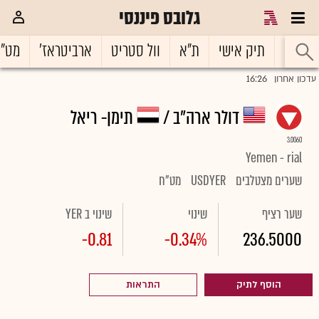
גלובס פיננסי
ראשי
תיק אישי
ת"א
וול סטריט
ארביטראז'
מט"
16:26
עדכון אחרון
דולר ארה"ב /
תימן- ריאל
3.0060
Yemen - rial
שערים מצטלבים
USDYER
מט"ח
שער רציף
שינוי
שינוי ב YER
-0.81
-0.34%
236.5000
הוסף לתיק
התראות