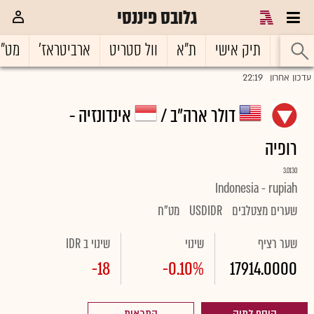
גלובס פיננסי
ראשי
תיק אישי
ת"א
וול סטריט
ארביטראז'
מט"
22:19
עדכון אחרון
דולר ארה"ב /
אינדונזיה -
רופיה
3.0130
Indonesia - rupiah
שערים מצטלבים
USDIDR
מט"ח
שער רציף
שינוי
שינוי ב IDR
-18
-0.10%
17914.0000
הוסף לתיק
התראות