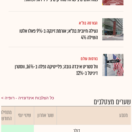
הבורסה בת"א
נעילה חיובית בת"א; אורמת זינקה ב-9% פאלו אלטו
השילה 4%
בורסות עולם
וול סטריט איבדה גובה; פלייטיקה נפלה ב-16%, ווסטרן
דיגיטל ב-12%
כל הצלבות אינדונזיה - רופיה
שערים מצטלבים
מתחילת
מטבע
שער אחרון
שינוי יומי
החודש
דולר