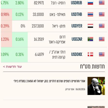
USDRUB
רוסיה- רובל
82.9971
2.80%
4.75%
USDTHB
תאילנד- באט
33.1000
0.12%
-0.98%
USDYER
תימן- ריאל
237.3100
0%
-0.29%
דרום
-1.23%
0.16%
16.3519
USDZAR
אפריקה-ראנד
דולר ארה"ב /
0.09%
0.31%
6.4879
USDDKK
קרונה דנית
חדשות מט"ח
עוד חדשות
אחרי חודשיים רצופים שרכש דולרים: בנק ישראל לא התערב במט"ח ביולי
06.08.2026
אסף זגריזק