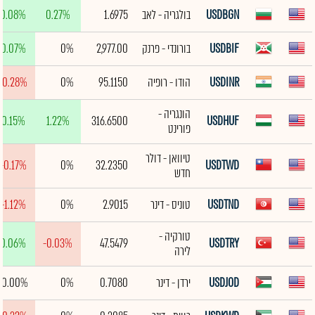
USDBGN
בולגריה - לאב
1.6975
0.27%
0.08%
USDBIF
בורונדי - פרנק
2,977.00
0%
0.07%
USDINR
הודו - רופיה
95.1150
0%
-0.28%
הונגריה -
0.15%
1.22%
316.6500
USDHUF
פורינט
טיוואן - דולר
-0.17%
0%
32.2350
USDTWD
חדש
USDTND
טוניס - דינר
2.9015
0%
-1.12%
טורקיה -
0.06%
-0.03%
47.5479
USDTRY
לירה
USDJOD
ירדן - דינר
0.7080
0%
0.00%