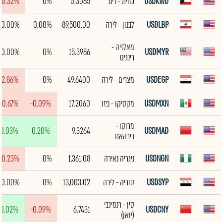
USDKWD
כווית - דינר
0.3085
0%
-0.32%
USDLBP
לבנון - לירה
89,500.00
0.00%
0.00%
מאלזיה -
0.00%
0%
15.3986
USDMYR
רינגיט
USDEGP
מצרים - לירה
49.6400
0%
-2.86%
USDMXN
מקסיקו - פזו
17.2060
-0.09%
-0.67%
מרוקו -
0.03%
0.20%
9.3264
USDMAD
דירהאם
USDNGN
ניגריה נאירה
1,361.08
0%
-0.23%
USDSYP
סוריה - לירה
13,003.02
0%
0.00%
סין - רנמינבי
0.02%
-0.09%
6.7431
USDCNY
(יואן)