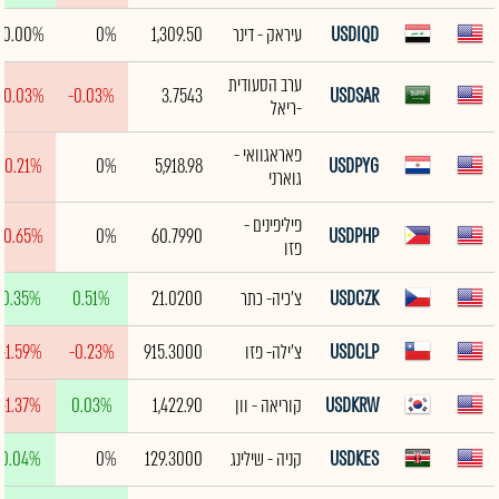
USDIQD
עיראק - דינר
1,309.50
0%
0.00%
ערב הסעודית
-0.03%
-0.03%
3.7543
USDSAR
-ריאל
פאראגוואי -
-0.21%
0%
5,918.98
USDPYG
גוארני
פיליפינים -
-0.65%
0%
60.7990
USDPHP
פזו
USDCZK
צ'כיה- כתר
21.0200
0.51%
0.35%
USDCLP
צ'ילה- פזו
915.3000
-0.23%
-1.59%
USDKRW
קוריאה - וון
1,422.90
0.03%
-1.37%
USDKES
קניה - שילינג
129.3000
0%
0.04%