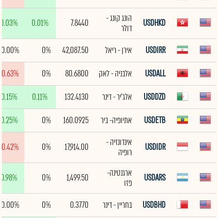
הונג קונג -
0.03%
0.01%
7.8440
USDHKD
דולר
USDIRR
אירן - ריאל
42,087.50
0%
0.00%
USDALL
אלבניה - לאק
80.6800
0%
-0.63%
USDDZD
אלג'יר - דינר
132.4130
0.11%
0.15%
USDETB
אתיופיה- ביר
160.0925
0%
0.25%
אינדונזיה -
-0.42%
0%
17,914.00
USDIDR
רופיה
ארגנטינה-
0.98%
0%
1,499.50
USDARS
פזו
USDBHD
בחריין - דינר
0.3770
0%
0.00%