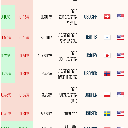
דולר
USDCHF
ארה"ב/פרנק
0.8079
-0.46%
0.10%
שוויצרי
דולר ארה"ב /
-1.57%
-0.45%
3.0007
USDILS
שקל ישראלי
דולר
0.21%
-0.41%
157.8029
USDJPY
ארה"ב/ין יפני
דולר ארה"ב /
0.26%
-0.31%
9.4896
USDNOK
קרונה נורבגית
דולר
USDPLN
ארה"ב/זלוטי
3.7189
-0.32%
-0.48%
פולני
USDSEK
כתר שוודי
9.4802
-0.31%
-0.45%
הונג קונג -