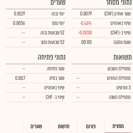
נתוני מסחר
שערים
שער אחרון
(CHF)
0.8079
יומי גבוה
0.8129
שינוי באחוזים
-0.46%
יומי נמוך
0.8056
שינוי ב-
(CHF)
-0.0038
52 שבועות גבוה
--
שעת עסקה
00:00
52 שבועות נמוך
--
תשואות
נתוני פתיחה
מתחילת השבוע
שער פתיחה
--
מתחילת החודש
--
שער בסיס
0.8117
3 חודשים
--
שינוי באחוזים
--
מתחילת השנה
--
שינוי
ב- CHF
--
תמצית
פורום
חדשות
שערים