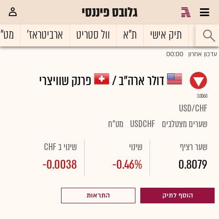
גלובס פיננסי
ראשי
תיק אישי
ת"א
וול סטריט
ארביטראז'
מט"
00:00
עדכון אחרון
דולר ארה"ב /
פרנק שוויצרי
3.0060
USD/CHF
שערים מצטלבים
USDCHF
מט"ח
שער רציף
שינוי
שינוי ב CHF
-0.0038
-0.46%
0.8079
הוסף לתיק
התראות