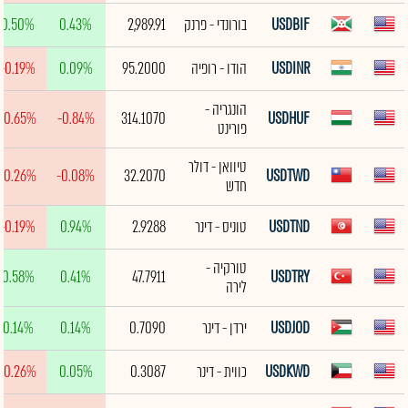
USDBIF
בורונדי - פרנק
2,989.91
0.43%
0.50%
USDINR
הודו - רופיה
95.2000
0.09%
-0.19%
הונגריה -
-0.65%
-0.84%
314.1070
USDHUF
פורינט
טיוואן - דולר
-0.26%
-0.08%
32.2070
USDTWD
חדש
USDTND
טוניס - דינר
2.9288
0.94%
-0.19%
טורקיה -
0.58%
0.41%
47.7911
USDTRY
לירה
USDJOD
ירדן - דינר
0.7090
0.14%
0.14%
USDKWD
כווית - דינר
0.3087
0.05%
-0.26%