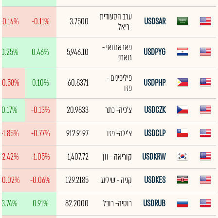
ערב הסעודית
-0.14%
-0.11%
3.7500
USDSAR
-ריאל
פאראגוואי -
0.25%
0.46%
5,946.10
USDPYG
גוארני
פיליפינים -
-0.58%
0.10%
60.8371
USDPHP
פזו
USDCZK
צ'כיה- כתר
20.9833
-0.13%
0.17%
USDCLP
צ'ילה- פזו
912.9197
-0.77%
-1.85%
USDKRW
קוריאה - וון
1,407.72
-1.05%
-2.42%
USDKES
קניה - שילינג
129.2185
-0.06%
-0.02%
USDRUB
רוסיה- רובל
82.2000
0.91%
3.74%