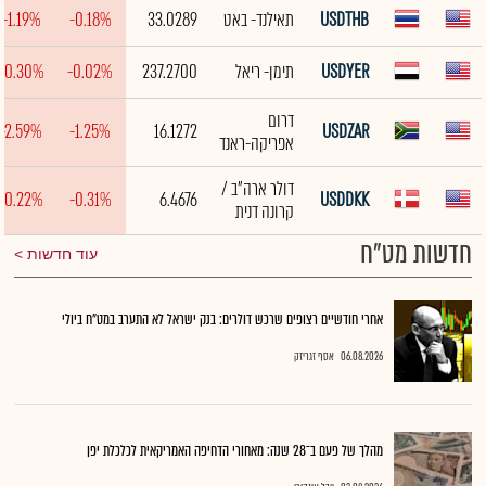
USDTHB
תאילנד- באט
33.0289
-0.18%
-1.19%
USDYER
תימן- ריאל
237.2700
-0.02%
-0.30%
דרום
-2.59%
-1.25%
16.1272
USDZAR
אפריקה-ראנד
דולר ארה"ב /
-0.22%
-0.31%
6.4676
USDDKK
קרונה דנית
חדשות מט"ח
עוד חדשות
אחרי חודשיים רצופים שרכש דולרים: בנק ישראל לא התערב במט"ח ביולי
06.08.2026
אסף זגריזק
מהלך של פעם ב־28 שנה: מאחורי הדחיפה האמריקאית לכלכלת יפן