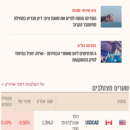
צים שירותי ספנות
המדינה מנסה לסיים את סאגת צים: דיון מכריע בתחילת
ספטמבר הקרוב
הבורסה בת"א
4 תרחישים ליום שאחרי הבחירות - ואיזה יועיל במיוחד
לתיק ההשקעות
כל הצלבות דולר ארה"ב
שערים מצטלבים
מתחילת
מטבע
שער אחרון
שינוי יומי
החודש
דולר
USDCAD
ארה"ב/דולר
1.3943
-0.50%
-0.49%
קנדי