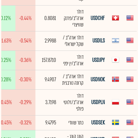
דולר
USDCHF
ארה"ב/פרנק
0.8081
-0.44%
0.12%
שוויצרי
דולר ארה"ב /
-1.63%
-0.54%
2.9988
USDILS
שקל ישראלי
דולר
0.25%
-0.36%
157.8710
USDJPY
ארה"ב/ין יפני
דולר ארה"ב /
0.28%
-0.30%
9.4907
USDNOK
קרונה נורבגית
דולר
USDPLN
ארה"ב/זלוטי
3.7198
-0.29%
-0.45%
פולני
USDSEK
כתר שוודי
9.4795
-0.32%
-0.45%
הונג קונג -