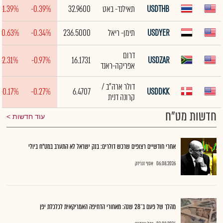
USDTHB
תאילנד- באט
32.9600
-0.39%
-1.39%
USDYER
תימן- ריאל
236.5000
-0.34%
-0.63%
דרום
-2.31%
-0.97%
16.1731
USDZAR
אפריקה-ראנד
דולר ארה"ב /
-0.17%
-0.27%
6.4707
USDDKK
קרונה דנית
חדשות מט"ח
עוד חדשות
אחרי חודשיים רצופים שרכש דולרים: בנק ישראל לא התערב במט"ח ביולי
06.08.2026
אסף זגריזק
מהלך של פעם ב־28 שנה: מאחורי הדחיפה האמריקאית לכלכלת יפן