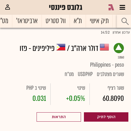
גלובס פיננסי
ראשי
תיק אישי
ת"א
וול סטריט
ארביטראז'
מט"
14:52
עדכון אחרון
דולר ארה"ב /
פיליפינים - פזו
3.0060
Philippines - peso
שערים מצטלבים
USDPHP
מט"ח
שער רציף
שינוי
שינוי ב PHP
0.031
+0.05%
60.8090
הוסף לתיק
התראות