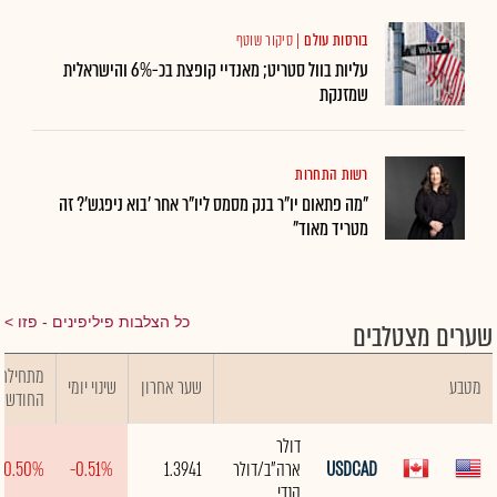
בורסות עולם
|
סיקור שוטף
עליות בוול סטריט; מאנדיי קופצת בכ-6% והישראלית
שמזנקת
רשות התחרות
"מה פתאום יו"ר בנק מסמס ליו"ר אחר 'בוא ניפגש'? זה
מטריד מאוד"
כל הצלבות פיליפינים - פזו
שערים מצטלבים
מתחילת
מטבע
שער אחרון
שינוי יומי
החודש
דולר
USDCAD
ארה"ב/דולר
1.3941
-0.51%
-0.50%
קנדי