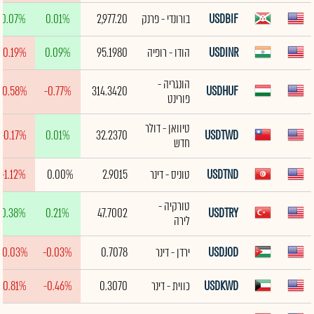
USDBIF
בורונדי - פרנק
2,977.20
0.01%
0.07%
USDINR
הודו - רופיה
95.1980
0.09%
-0.19%
הונגריה -
-0.58%
-0.77%
314.3420
USDHUF
פורינט
טיוואן - דולר
-0.17%
0.01%
32.2370
USDTWD
חדש
USDTND
טוניס - דינר
2.9015
0.00%
-1.12%
טורקיה -
0.38%
0.21%
47.7002
USDTRY
לירה
USDJOD
ירדן - דינר
0.7078
-0.03%
-0.03%
USDKWD
כווית - דינר
0.3070
-0.46%
-0.81%