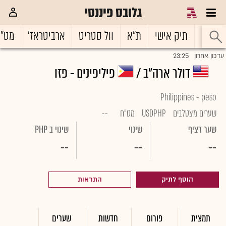
גלובס פיננסי
ראשי
תיק אישי
ת"א
וול סטריט
ארביטראז'
מט"
23:25
עדכון אחרון
דולר ארה"ב /
פיליפינים - פזו
Philippines - peso
שערים מצטלבים
USDPHP
מט"ח
--
שער רציף
שינוי
שינוי ב PHP
--
--
--
הוסף לתיק
התראות
תמצית
פורום
חדשות
שערים