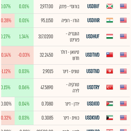
USDBIF
בורונדי - פרנק
2,977.00
0.01%
0.07%
USDINR
הודו - רופיה
95.1150
0.01%
-0.28%
הונגריה -
0.27%
1.34%
317.0200
USDHUF
פורינט
טיוואן - דולר
-0.14%
-0.03%
32.2450
USDTWD
חדש
USDTND
טוניס - דינר
2.9015
0.03%
-1.12%
טורקיה -
0.15%
0.06%
47.5890
USDTRY
לירה
USDJOD
ירדן - דינר
0.7080
0.04%
0.00%
USDKWD
כווית - דינר
0.3085
0.03%
-0.32%