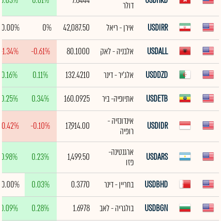
0.03%
0.01%
7.8444
USDHKD
דולר
USDIRR
אירן - ריאל
42,087.50
0%
0.00%
USDALL
אלבניה - לאק
80.1000
-0.61%
-1.34%
USDDZD
אלג'יר - דינר
132.4210
0.11%
0.16%
USDETB
אתיופיה- ביר
160.0925
0.34%
0.25%
אינדונזיה -
-0.42%
-0.10%
17,914.00
USDIDR
רופיה
ארגנטינה-
0.98%
0.23%
1,499.50
USDARS
פזו
USDBHD
בחריין - דינר
0.3770
0.03%
0.00%
USDBGN
בולגריה - לאב
1.6978
0.28%
0.09%