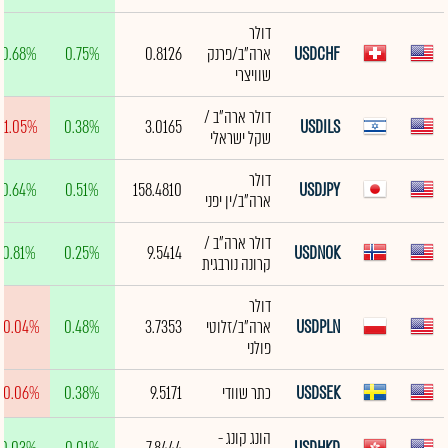
דולר
USDCHF
ארה"ב/פרנק
0.8126
0.75%
0.68%
שוויצרי
דולר ארה"ב /
-1.05%
0.38%
3.0165
USDILS
שקל ישראלי
דולר
0.64%
0.51%
158.4810
USDJPY
ארה"ב/ין יפני
דולר ארה"ב /
0.81%
0.25%
9.5414
USDNOK
קרונה נורבגית
דולר
USDPLN
ארה"ב/זלוטי
3.7353
0.48%
-0.04%
פולני
USDSEK
כתר שוודי
9.5171
0.38%
-0.06%
הונג קונג -