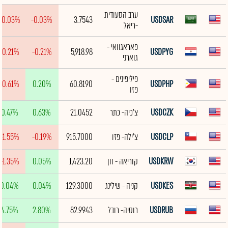
ערב הסעודית
-0.03%
-0.03%
3.7543
USDSAR
-ריאל
פאראגוואי -
-0.21%
-0.21%
5,918.98
USDPYG
גוארני
פיליפינים -
-0.61%
0.20%
60.8190
USDPHP
פזו
USDCZK
צ'כיה- כתר
21.0452
0.63%
0.47%
USDCLP
צ'ילה- פזו
915.7000
-0.19%
-1.55%
USDKRW
קוריאה - וון
1,423.20
0.05%
-1.35%
USDKES
קניה - שילינג
129.3000
0.04%
0.04%
USDRUB
רוסיה- רובל
82.9943
2.80%
4.75%