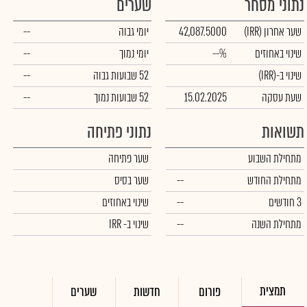
נתוני מסחר
שערים
שער אחרון
(IRR)
42,087.5000
יומי גבוה
--
שינוי באחוזים
--%
יומי נמוך
--
שינוי ב-
(IRR)
52 שבועות גבוה
--
שעת עסקה
15.02.2025
52 שבועות נמוך
--
תשואות
נתוני פתיחה
מתחילת השבוע
שער פתיחה
מתחילת החודש
--
שער בסיס
3 חודשים
--
שינוי באחוזים
מתחילת השנה
--
שינוי
ב- IRR
תמצית
פורום
חדשות
שערים