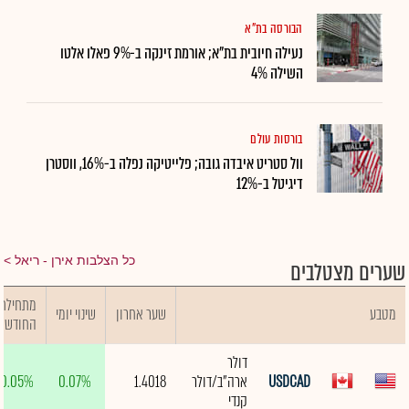
הבורסה בת"א
נעילה חיובית בת"א; אורמת זינקה ב-9% פאלו אלטו
השילה 4%
בורסות עולם
וול סטריט איבדה גובה; פלייטיקה נפלה ב-16%, ווסטרן
דיגיטל ב-12%
כל הצלבות אירן - ריאל
שערים מצטלבים
מתחילת
מטבע
שער אחרון
שינוי יומי
החודש
דולר
USDCAD
ארה"ב/דולר
1.4018
0.07%
0.05%
קנדי