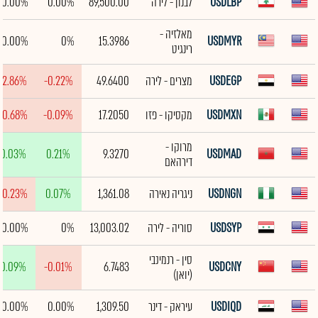
USDLBP
לבנון - לירה
89,500.00
0.00%
0.00%
מאלזיה -
0.00%
0%
15.3986
USDMYR
רינגיט
USDEGP
מצרים - לירה
49.6400
-0.22%
-2.86%
USDMXN
מקסיקו - פזו
17.2050
-0.09%
-0.68%
מרוקו -
0.03%
0.21%
9.3270
USDMAD
דירהאם
USDNGN
ניגריה נאירה
1,361.08
0.07%
-0.23%
USDSYP
סוריה - לירה
13,003.02
0%
0.00%
סין - רנמינבי
0.09%
-0.01%
6.7483
USDCNY
(יואן)
USDIQD
עיראק - דינר
1,309.50
0.00%
0.00%