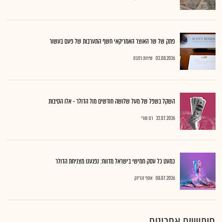
פתק של שר האוצר האמריקאי חשף התערבות של פעם בעשור
02.08.2026
שירות גלובס
השקל בשפל של מעל שלושה חודשים מול הדולר - אלו הסיבות
22.07.2026
רם מורי
כמעט כל עסק חמישי בישראל מדווח: נפגענו מצניחת הדולר
08.07.2026
אסף זגריזק