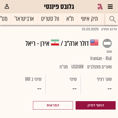
גלובס פיננסי
ראשי
תיק אישי
ת"א
וול סטריט
ארביטראז'
מט"
15.02.2025
עדכון אחרון
דולר ארה"ב /
אירן - ריאל
3.0130
Iranian - Rial
שערים מצטלבים
USDIRR
מט"ח
שער רציף
שינוי
שינוי ב IRR
--
--
--
הוסף לתיק
התראות