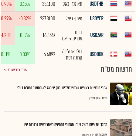
USDTHB
תאילנד- באט
33.1100
0.15%
-0.95%
USDYER
תימן- ריאל
237.3100
-0.32%
-0.29%
דרום
-1.21%
0.17%
16.3547
USDZAR
אפריקה-ראנד
דולר ארה"ב /
0.11%
0.33%
6.4892
USDDKK
קרונה דנית
חדשות מט"ח
עוד חדשות
אחרי חודשיים רצופים שרכש דולרים: בנק ישראל לא התערב במט"ח ביולי
14:38
אסף זגריזק
מהלך של פעם ב־28 שנה: מאחורי הדחיפה האמריקאית לכלכלת יפן
03.08.2026
יובל אינהורן