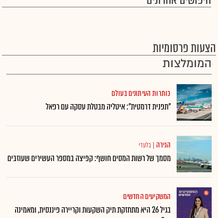
חיפושים אחרונים
הצעות פרסומיות
המומלצות
כותרות העיתונים בעולם
"תפנית דרמטית": איטליה מבטלת עסקה עם רפאל
הגירה
|
בלעדי
מסמך של רשות המסים חושף: קפיצה במספר העשירים שעוזבים
המשקיעים החדשים
בגיל 26 היא מתחזקת תיק השקעות וקריירה פיננסית, ומאמינה