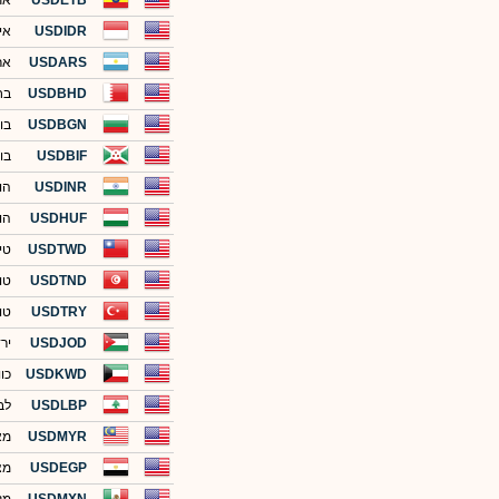
USDETB
את
USDIDR
אינ
USDARS
אר
USDBHD
בחר
USDBGN
בו
USDBIF
בור
USDINR
הוד
USDHUF
הו
USDTWD
טי
USDTND
טונ
USDTRY
טו
USDJOD
ירד
USDKWD
כוו
USDLBP
לבנ
USDMYR
מא
USDEGP
מצ