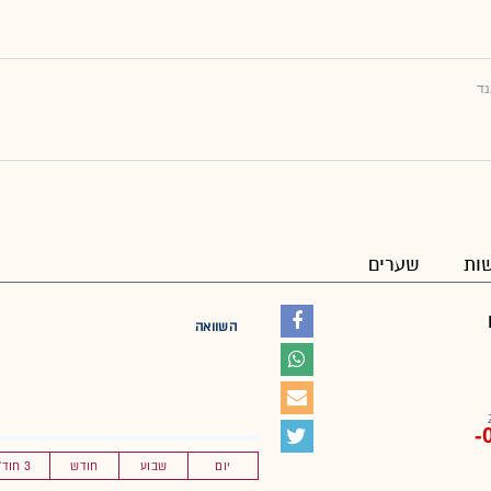
נד
ות
שערים
השוואה
-
יום
שבוע
חודש
3 חוד'