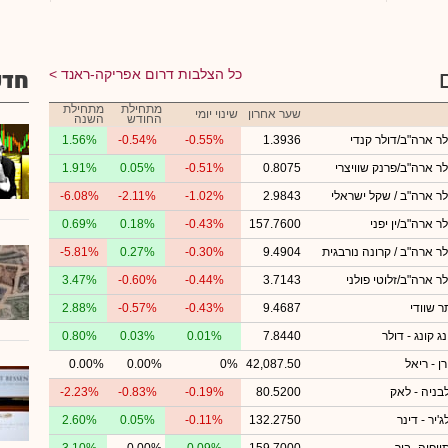
כל הצלבות דרום אפריקה-ראנד
חדש
מתחילת
מתחילת
שער אחרון
שינוי יומי
החודש
השנה
לר ארה"ב/דולר קנדי
1.3936
-0.55%
-0.54%
1.56%
לר ארה"ב/פרנק שוויצרי
0.8075
-0.51%
0.05%
1.91%
לר ארה"ב / שקל ישראלי
2.9843
-1.02%
-2.11%
-6.08%
ר ארה"ב/ין יפני
157.7600
-0.43%
0.18%
0.69%
לר ארה"ב / קרונה נורבגית
9.4904
-0.30%
0.27%
-5.81%
לר ארה"ב/זלוטי פולני
3.7143
-0.44%
-0.60%
3.47%
ר שוודי
9.4687
-0.43%
-0.57%
2.88%
ג קונג - דולר
7.8440
0.01%
0.03%
0.80%
ן - ריאל
42,087.50
0%
0.00%
0.00%
בניה - לאק
80.5200
-0.19%
-0.83%
-2.23%
'יר - דינר
132.2750
-0.11%
0.05%
2.60%