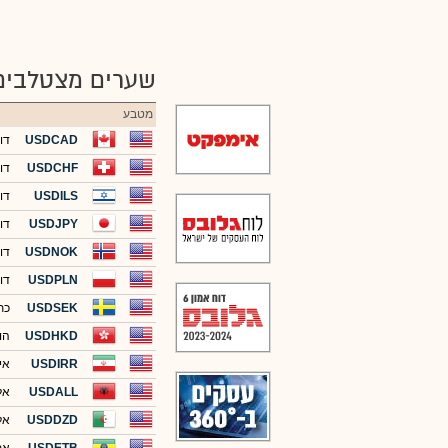
שערים מצטלבים
מטבע
USDCAD
דו
USDCHF
דו
USDILS
דו
USDJPY
דול
USDNOK
דו
USDPLN
דו
USDSEK
כת
USDHKD
הונ
USDIRR
איר
USDALL
אל
USDDZD
אלג