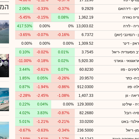
סיקו - פזו
17.1296
-0.37%
-1.11%
-4.86%
המו
וקו - דירהאם
9.2929
-0.37%
-0.33%
2.06%
גריה נאירה
1,362.19
0.08%
-0.15%
-5.45%
ריה - לירה
13,003.02
0%
0.00%
417.53%
 - רנמינבי (יואן)
6.7372
-0.16%
-0.07%
-3.65%
ראק - דינר
1,309.52
0.00%
0.00%
0.00%
ב הסעודית -ריאל
3.7545
0.01%
-0.02%
0.10%
ראגוואי - גוארני
5,920.30
0.02%
-0.18%
-11.00%
יפינים - פזו
60.8230
0.07%
-0.61%
3.44%
כיה- כתר
20.9570
-0.26%
0.05%
1.85%
לה- פזו
912.0300
-0.86%
-1.94%
0.87%
יאה - וון
1,407.33
-1.08%
-2.45%
-2.28%
ה - שילינג
129.3000
0.00%
0.04%
0.22%
סיה- רובל
82.2680
-0.87%
3.83%
4.02%
ילנד- באט
33.0200
-0.21%
-1.21%
5.01%
מן- ריאל
236.5000
-0.34%
-0.63%
-0.67%