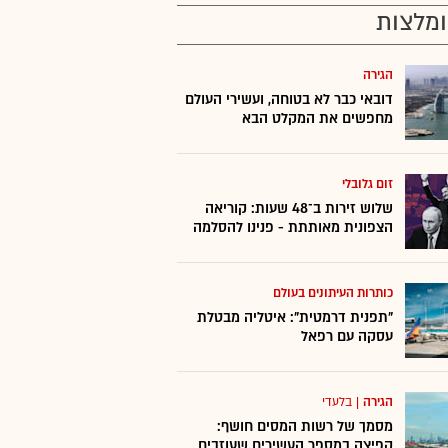
מלצות
הגירה
דובאי כבר לא בטוחה, ועשירי העולם
מחפשים את המקלט הבא
זום גלובלי
שלוש זירות ב־48 שעות: קוריאה
הצפונית מאותתת - פנינו להסלמה
כותרות העיתונים בעולם
"תפנית דרמטית": איטליה מבטלת
עסקה עם רפאל
הגירה
|
בלעדי
מסמך של רשות המסים חושף:
קפיצה במספר העשירים שעוזבים