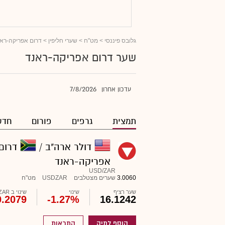
גלובס פיננסי
>
מט"ח
>
שערי חליפין
> דרום אפריקה-רא
שער דרום אפריקה-ראנד
7/8/2026
עדכון אחרון
תמצית
גרפים
פורום
חדש
דולר ארה"ב /
דרום
אפריקה-ראנד
USD/ZAR
3.0060
שערים מצטלבים
USDZAR
מט"ח
שער רציף
שינוי
שינוי ב ZAR
0.2079
-1.27%
16.1242
הוסף לתיק
התראות