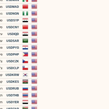
USDMXN
מק
USDMAD
מר
USDNGN
ני
USDSYP
סו
USDCNY
סין
USDIQD
עי
USDSAR
ער
USDPYG
פא
USDPHP
פיל
USDCZK
צ'
USDCLP
צ'י
USDKRW
קור
USDKES
קני
USDRUB
רו
USDTHB
תא
USDYER
תי