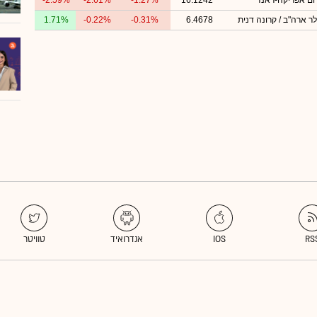
ום אפריקה-ראנד
16.1242
-1.27%
-2.61%
-2.59%
לר ארה"ב / קרונה דנית
6.4678
-0.31%
-0.22%
1.71%