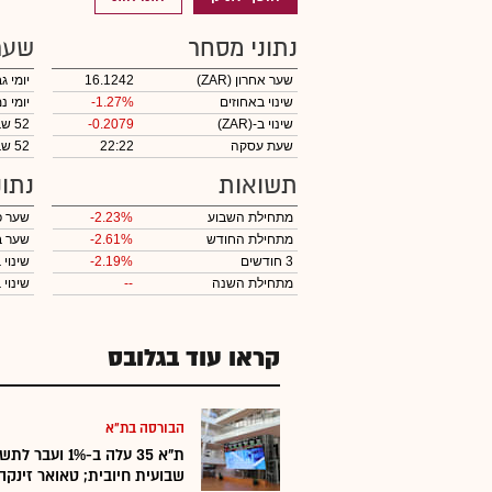
נתוני מסחר
שער
שער אחרון
(ZAR)
16.1242
יומי ג
שינוי באחוזים
-1.27%
יומי נ
שינוי ב-
(ZAR)
-0.2079
52 שבועות גבוה
שעת עסקה
22:22
52 שבועות נמוך
תשואות
נתונ
מתחילת השבוע
-2.23%
שער פ
מתחילת החודש
-2.61%
שער ב
3 חודשים
-2.19%
שינוי 
מתחילת השנה
--
שינוי
ב
קראו עוד בגלובס
הבורסה בת"א
ת"א 35 עלה ב-1% ועבר
שבועית חיובית; טאואר זינקה