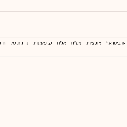
ארביטראז'
אופציות
מט"ח
אג"ח
ק. נאמנות
קרנות סל
חוז