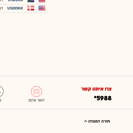
USDZAR
דר
USDDKK
דו
צרו איתנו קשר
*5988
חזרה למעלה