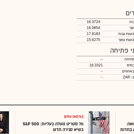
ים
בוה
16.3724
מוך
16.0854
17.8183
15.6275
י פתיחה
תיחה
--
סיס
16.3321
באחוזים
--
- ZAR
--
בורסות עולם
 לתשואה
וול סטריט ננעלה בעליות: S&P 500
 בחדות
בשיא סגירה חדש