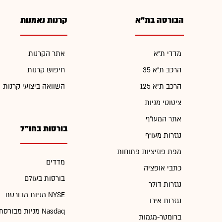
הבורסה בת"א
קרנות נאמנות
מדדי ת"א
אתר הקרנות
הרכב ת"א 35
חיפוש קרנות
הרכב ת"א 125
השוואה ביצועי קרנות
ציטוטי מניות
אתר המעו"ף
בורסות בחו"ל
נגזרות מעו"ף
מפת פוזיציות פתוחות
מדדים
כתבי אופציה
בורסות בעולם
נגזרות דולר
מניות מבורסת NYSE
נגזרות אירו
מניות מבורסת Nasdaq
ברומטר-מגמות