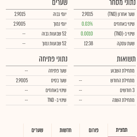
נתוני מסחר
שערים
שער אחרון
(TND)
2.9015
יומי גבוה
2.9015
שינוי באחוזים
0.03%
יומי נמוך
2.9005
שינוי ב-
(TND)
0.0010
52 שבועות גבוה
--
שעת עסקה
12:38
52 שבועות נמוך
--
תשואות
נתוני פתיחה
מתחילת השבוע
שער פתיחה
--
מתחילת החודש
--
שער בסיס
2.9005
3 חודשים
--
שינוי באחוזים
--
מתחילת השנה
--
שינוי
ב- TND
--
תמצית
פורום
חדשות
שערים