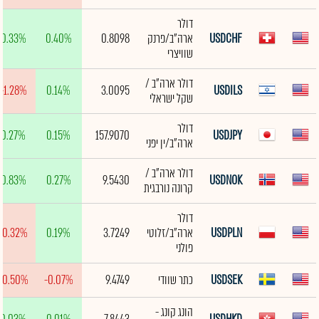
דולר
USDCHF
ארה"ב/פרנק
0.8098
0.40%
0.33%
שוויצרי
דולר ארה"ב /
-1.28%
0.14%
3.0095
USDILS
שקל ישראלי
דולר
0.27%
0.15%
157.9070
USDJPY
ארה"ב/ין יפני
דולר ארה"ב /
0.83%
0.27%
9.5430
USDNOK
קרונה נורבגית
דולר
USDPLN
ארה"ב/זלוטי
3.7249
0.19%
-0.32%
פולני
USDSEK
כתר שוודי
9.4749
-0.07%
-0.50%
הונג קונג -