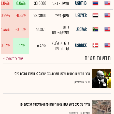
USDTHB
תאילנד- באט
33.0800
0.06%
-1.04%
USDYER
תימן- ריאל
237.3100
-0.32%
-0.29%
דרום
-1.44%
-0.05%
16.3175
USDZAR
אפריקה-ראנד
דולר ארה"ב /
-0.06%
0.16%
6.4782
USDDKK
קרונה דנית
חדשות מט"ח
עוד חדשות
אחרי חודשיים רצופים שרכש דולרים: בנק ישראל לא התערב במט"ח ביולי
14:38
אסף זגריזק
מהלך של פעם ב־28 שנה: מאחורי הדחיפה האמריקאית לכלכלת יפן
03.08.2026
יובל אינהורן