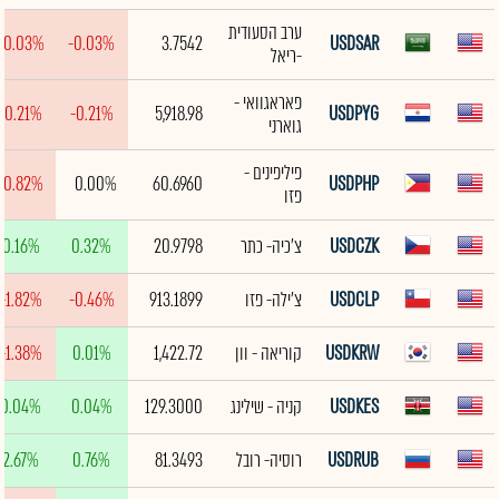
ערב הסעודית
-0.03%
-0.03%
3.7542
USDSAR
-ריאל
פאראגוואי -
-0.21%
-0.21%
5,918.98
USDPYG
גוארני
פיליפינים -
-0.82%
0.00%
60.6960
USDPHP
פזו
USDCZK
צ'כיה- כתר
20.9798
0.32%
0.16%
USDCLP
צ'ילה- פזו
913.1899
-0.46%
-1.82%
USDKRW
קוריאה - וון
1,422.72
0.01%
-1.38%
USDKES
קניה - שילינג
129.3000
0.04%
0.04%
USDRUB
רוסיה- רובל
81.3493
0.76%
2.67%