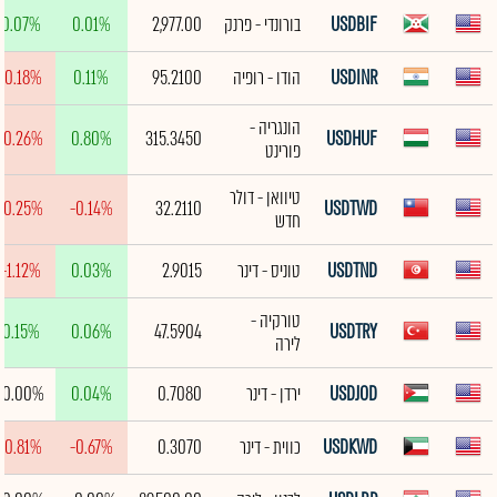
USDBIF
בורונדי - פרנק
2,977.00
0.01%
0.07%
USDINR
הודו - רופיה
95.2100
0.11%
-0.18%
הונגריה -
-0.26%
0.80%
315.3450
USDHUF
פורינט
טיוואן - דולר
-0.25%
-0.14%
32.2110
USDTWD
חדש
USDTND
טוניס - דינר
2.9015
0.03%
-1.12%
טורקיה -
0.15%
0.06%
47.5904
USDTRY
לירה
USDJOD
ירדן - דינר
0.7080
0.04%
0.00%
USDKWD
כווית - דינר
0.3070
-0.67%
-0.81%