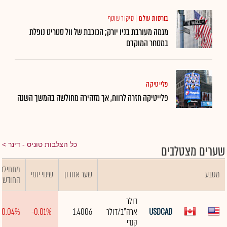
בורסות עולם
|
סיקור שוטף
מגמה מעורבת בניו יורק; הכוכבת של וול סטריט נופלת
במסחר המוקדם
פלייטיקה
פלייטיקה חזרה לרווח, אך מזהירה מחולשה בהמשך השנה
כל הצלבות טוניס - דינר
שערים מצטלבים
מתחילת
מטבע
שער אחרון
שינוי יומי
החודש
דולר
USDCAD
ארה"ב/דולר
1.4006
-0.01%
-0.04%
קנדי