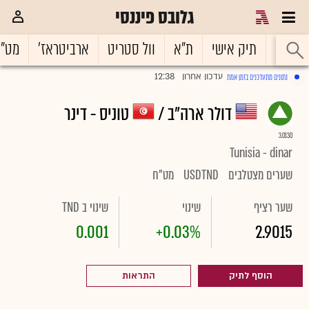
גלובס פיננסי
ראשי
תיק אישי
ת"א
וול סטריט
ארביטראז'
מט"
12:38
עדכון אחרון
נתונים מתעדכנים בזמן אמת
|
דולר ארה"ב /
טוניס - דינר
3.0130
Tunisia - dinar
שערים מצטלבים
USDTND
מט"ח
שער רציף
שינוי
שינוי ב TND
0.001
+0.03%
2.9015
הוסף לתיק
התראות