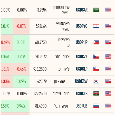
ערב הסעודית
0.00%
0.00%
3.7554
USDSAR
-ריאל
פאראגוואי -
0.01%
-0.07%
5,931.64
USDPYG
גוארני
פיליפינים -
-0.69%
0.13%
60.7750
USDPHP
פזו
USDCZK
צ'כיה- כתר
20.9572
0.21%
0.05%
USDCLP
צ'ילה- פזו
913.2500
-0.46%
-1.81%
USDKRW
קוריאה - וון
1,423.79
0.09%
-1.30%
USDKES
קניה - שילינג
129.2500
0.00%
0.00%
USDRUB
רוסיה- רובל
81.4900
0.94%
2.85%