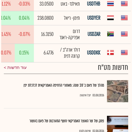
USDTHB
תאילנד- באט
33.0500
-0.03%
-1.12%
USDYER
תימן- ריאל
238.0800
0.04%
0.04%
דרום
-1.45%
-0.07%
16.3150
USDZAR
אפריקה-ראנד
דולר ארה"ב /
-0.07%
0.15%
6.4776
USDDKK
קרונה דנית
חדשות מט"ח
עוד חדשות
מהלך של פעם ב־28 שנה: מאחורי הדחיפה האמריקאית לכלכלת יפן
03.08.2026
יובל אינהורן
פתק של שר האוצר האמריקאי חשף התערבות של פעם בעשור
02.08.2026
שירות גלובס