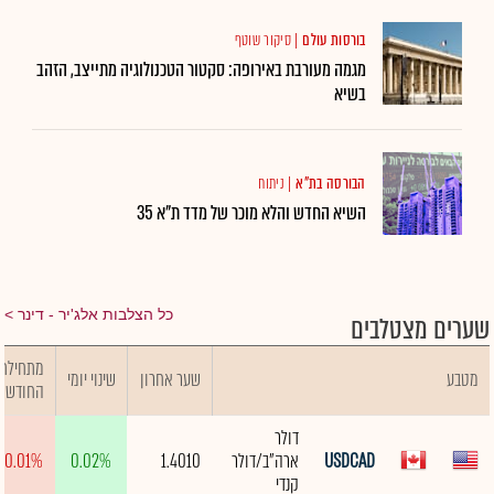
בורסות עולם
|
סיקור שוטף
מגמה מעורבת באירופה: סקטור הטכנולוגיה מתייצב, הזהב
בשיא
הבורסה בת"א
|
ניתוח
השיא החדש והלא מוכר של מדד ת"א 35
כל הצלבות אלג'יר - דינר
שערים מצטלבים
מתחילת
מטבע
שער אחרון
שינוי יומי
החודש
דולר
USDCAD
ארה"ב/דולר
1.4010
0.02%
-0.01%
קנדי