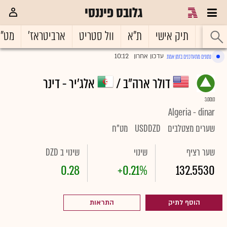
גלובס פיננסי
ראשי
תיק אישי
ת"א
וול סטריט
ארביטראז'
מט"
10:12
עדכון אחרון
נתונים מתעדכנים בזמן אמת
|
דולר ארה"ב /
אלג'יר - דינר
3.0010
Algeria - dinar
שערים מצטלבים
USDDZD
מט"ח
שער רציף
שינוי
שינוי ב DZD
0.28
+0.21%
132.5530
הוסף לתיק
התראות