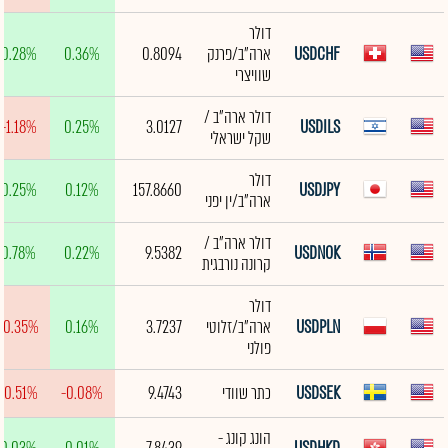
דולר
USDCHF
ארה"ב/פרנק
0.8094
0.36%
0.28%
שוויצרי
דולר ארה"ב /
-1.18%
0.25%
3.0127
USDILS
שקל ישראלי
דולר
0.25%
0.12%
157.8660
USDJPY
ארה"ב/ין יפני
דולר ארה"ב /
0.78%
0.22%
9.5382
USDNOK
קרונה נורבגית
דולר
USDPLN
ארה"ב/זלוטי
3.7237
0.16%
-0.35%
פולני
USDSEK
כתר שוודי
9.4743
-0.08%
-0.51%
הונג קונג -