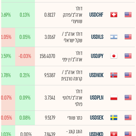
דולר
USDCHF
ארה"ב/פרנק
0.8127
0.13%
0.69%
שוויצרי
דולר ארה"ב /
-1.05%
0.05%
3.0167
USDILS
שקל ישראלי
דולר
0.59%
-0.03%
158.4070
USDJPY
ארה"ב/ין יפני
דולר ארה"ב /
0.78%
0.21%
9.5387
USDNOK
קרונה נורבגית
דולר
USDPLN
ארה"ב/זלוטי
3.7341
0.09%
-0.07%
פולני
USDSEK
כתר שוודי
9.5179
0.08%
-0.05%
הונג קונג -
0.03%
0.00%
7.8439
USDHKD