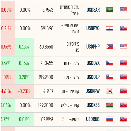
ערב הסעודית
-0.03%
0.00%
3.7543
USDSAR
-ריאל
פאראגוואי -
-0.21%
0.00%
5,918.98
USDPYG
גוארני
פיליפינים -
-0.56%
0.13%
60.8550
USDPHP
פזו
USDCZK
צ'כיה- כתר
21.0455
0.16%
0.47%
USDCLP
צ'ילה- פזו
919.9600
0.28%
-1.09%
USDKRW
קוריאה - וון
1,419.37
-0.23%
-1.61%
USDKES
קניה - שילינג
129.3000
0.00%
0.04%
USDRUB
רוסיה- רובל
82.9967
0.01%
4.75%