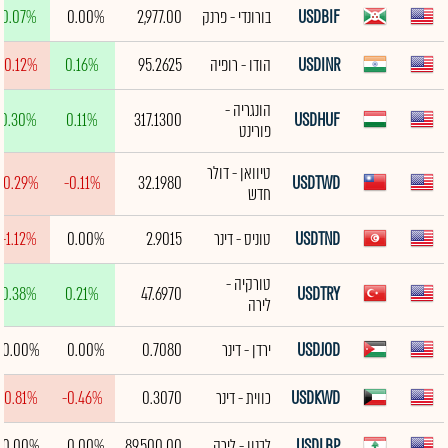
USDBIF
בורונדי - פרנק
2,977.00
0.00%
0.07%
USDINR
הודו - רופיה
95.2625
0.16%
-0.12%
הונגריה -
0.30%
0.11%
317.1300
USDHUF
פורינט
טיוואן - דולר
-0.29%
-0.11%
32.1980
USDTWD
חדש
USDTND
טוניס - דינר
2.9015
0.00%
-1.12%
טורקיה -
0.38%
0.21%
47.6970
USDTRY
לירה
USDJOD
ירדן - דינר
0.7080
0.00%
0.00%
USDKWD
כווית - דינר
0.3070
-0.46%
-0.81%
USDLBP
לבנון - לירה
89,500.00
0.00%
0.00%