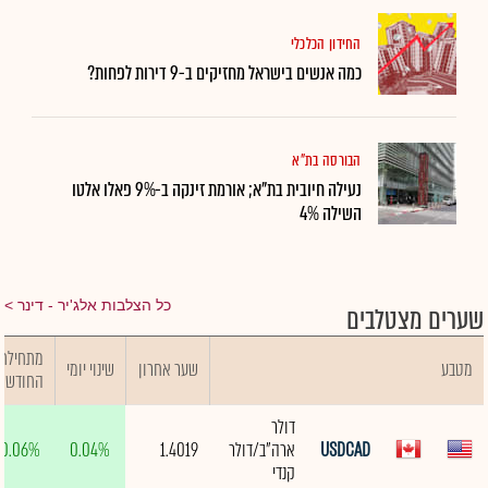
החידון הכלכלי
כמה אנשים בישראל מחזיקים ב-9 דירות לפחות?
הבורסה בת"א
נעילה חיובית בת"א; אורמת זינקה ב-9% פאלו אלטו
השילה 4%
כל הצלבות אלג'יר - דינר
שערים מצטלבים
מתחילת
מטבע
שער אחרון
שינוי יומי
החודש
דולר
USDCAD
ארה"ב/דולר
1.4019
0.04%
0.06%
קנדי