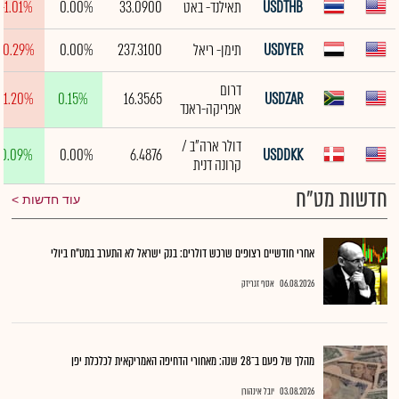
USDTHB
תאילנד- באט
33.0900
0.00%
-1.01%
USDYER
תימן- ריאל
237.3100
0.00%
-0.29%
דרום
-1.20%
0.15%
16.3565
USDZAR
אפריקה-ראנד
דולר ארה"ב /
0.09%
0.00%
6.4876
USDDKK
קרונה דנית
חדשות מט"ח
עוד חדשות
אחרי חודשיים רצופים שרכש דולרים: בנק ישראל לא התערב במט"ח ביולי
06.08.2026
אסף זגריזק
מהלך של פעם ב־28 שנה: מאחורי הדחיפה האמריקאית לכלכלת יפן
03.08.2026
יובל אינהורן