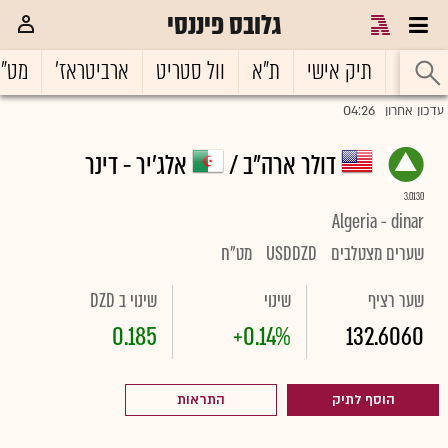
גלובס פיננסי
ראשי
תיק אישי
ת"א
וול סטריט
ארביטראז'
מט"
04:26
עדכון אחרון
דולר ארה"ב /
אלג'יר - דינר
3.0130
Algeria - dinar
שערים מצטלבים
USDDZD
מט"ח
שער רציף
שינוי
שינוי ב DZD
0.185
+0.14%
132.6060
הוסף לתיק
התראות