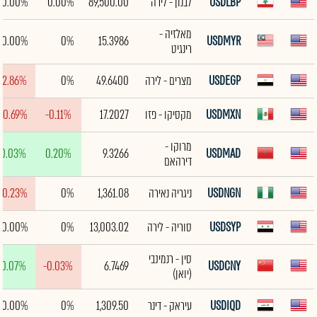
USDLBP
לבנון - לירה
89,500.00
0.00%
0.00%
מאלזיה -
0.00%
0%
15.3986
USDMYR
רינגיט
USDEGP
מצרים - לירה
49.6400
0%
-2.86%
USDMXN
מקסיקו - פזו
17.2027
-0.11%
-0.69%
מרוקו -
0.03%
0.20%
9.3266
USDMAD
דירהאם
USDNGN
ניגריה נאירה
1,361.08
0%
-0.23%
USDSYP
סוריה - לירה
13,003.02
0%
0.00%
סין - רנמינבי
0.07%
-0.03%
6.7469
USDCNY
(יואן)
USDIQD
עיראק - דינר
1,309.50
0%
0.00%