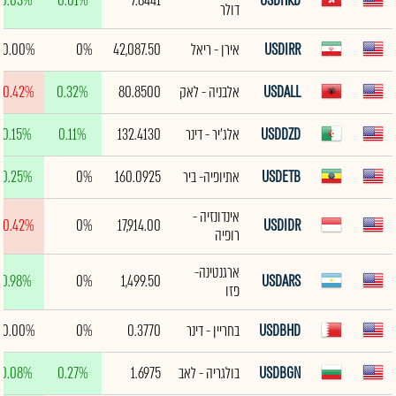
0.03%
0.01%
7.8441
USDHKD
דולר
USDIRR
אירן - ריאל
42,087.50
0%
0.00%
USDALL
אלבניה - לאק
80.8500
0.32%
-0.42%
USDDZD
אלג'יר - דינר
132.4130
0.11%
0.15%
USDETB
אתיופיה- ביר
160.0925
0%
0.25%
אינדונזיה -
-0.42%
0%
17,914.00
USDIDR
רופיה
ארגנטינה-
0.98%
0%
1,499.50
USDARS
פזו
USDBHD
בחריין - דינר
0.3770
0%
0.00%
USDBGN
בולגריה - לאב
1.6975
0.27%
0.08%