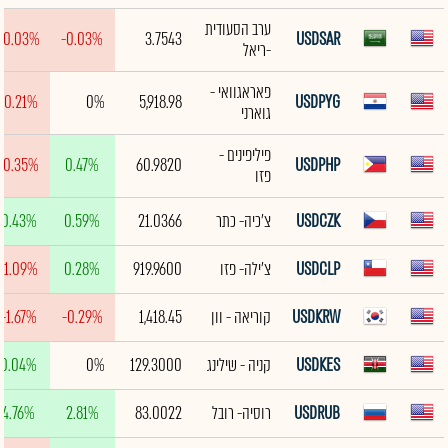
ערב הסעודית
-0.03%
-0.03%
3.7543
USDSAR
-ריאל
פאראגוואי -
-0.21%
0%
5,918.98
USDPYG
גוארני
פיליפינים -
-0.35%
0.47%
60.9820
USDPHP
פזו
USDCZK
צ'כיה- כתר
21.0366
0.59%
0.43%
USDCLP
צ'ילה- פזו
919.9600
0.28%
-1.09%
USDKRW
קוריאה - וון
1,418.45
-0.29%
-1.67%
USDKES
קניה - שילינג
129.3000
0%
0.04%
USDRUB
רוסיה- רובל
83.0022
2.81%
4.76%