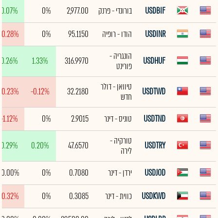
USDBIF
בורונדי - פרנק
2,977.00
0%
0.07%
USDINR
הודו - רופיה
95.1150
0%
-0.28%
הונגריה -
0.26%
1.33%
316.9970
USDHUF
פורינט
טיוואן - דולר
-0.23%
-0.12%
32.2180
USDTWD
חדש
USDTND
טוניס - דינר
2.9015
0%
-1.12%
טורקיה -
0.29%
0.20%
47.6570
USDTRY
לירה
USDJOD
ירדן - דינר
0.7080
0%
0.00%
USDKWD
כווית - דינר
0.3085
0%
-0.32%