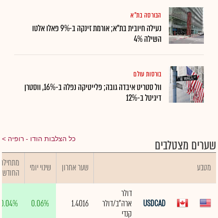
הבורסה בת"א
נעילה חיובית בת"א; אורמת זינקה ב-9% פאלו אלטו
השילה 4%
בורסות עולם
וול סטריט איבדה גובה; פלייטיקה נפלה ב-16%, ווסטרן
דיגיטל ב-12%
כל הצלבות הודו - רופיה
שערים מצטלבים
מתחילת
מטבע
שער אחרון
שינוי יומי
החודש
דולר
USDCAD
ארה"ב/דולר
1.4016
0.06%
0.04%
קנדי