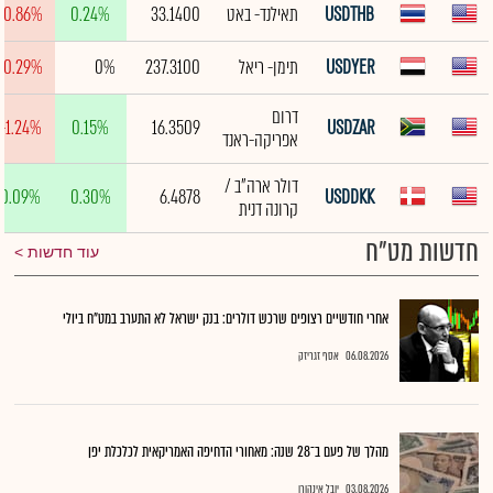
USDTHB
תאילנד- באט
33.1400
0.24%
-0.86%
USDYER
תימן- ריאל
237.3100
0%
-0.29%
דרום
-1.24%
0.15%
16.3509
USDZAR
אפריקה-ראנד
דולר ארה"ב /
0.09%
0.30%
6.4878
USDDKK
קרונה דנית
חדשות מט"ח
עוד חדשות
אחרי חודשיים רצופים שרכש דולרים: בנק ישראל לא התערב במט"ח ביולי
06.08.2026
אסף זגריזק
מהלך של פעם ב־28 שנה: מאחורי הדחיפה האמריקאית לכלכלת יפן
03.08.2026
יובל אינהורן