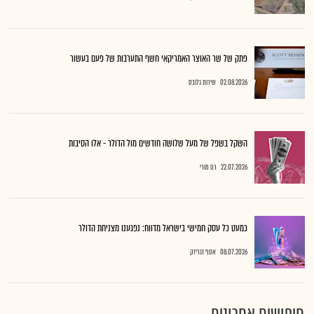
פתק של שר האוצר האמריקאי חשף התערבות של פעם בעשור
02.08.2026
שירות גלובס
השקל בשפל של מעל שלושה חודשים מול הדולר - אלו הסיבות
22.07.2026
רם מורי
כמעט כל עסק חמישי בישראל מדווח: נפגענו מצניחת הדולר
08.07.2026
אסף זגריזק