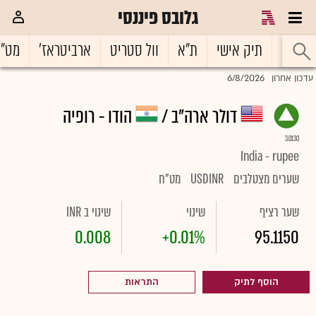
גלובס פיננסי
ראשי
תיק אישי
ת"א
וול סטריט
ארביטראז'
מט"
6/8/2026
עדכון אחרון
דולר ארה"ב /
הודו - רופיה
3.0130
India - rupee
שערים מצטלבים
USDINR
מט"ח
שער רציף
שינוי
שינוי ב INR
0.008
+0.01%
95.1150
הוסף לתיק
התראות