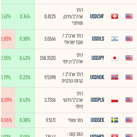
דולר
USDCHF
ארה"ב/פרנק
0.8125
0.74%
0.67%
שוויצרי
דולר ארה"ב /
-1.05%
0.38%
3.0166
USDILS
שקל ישראלי
דולר
0.55%
0.43%
158.3520
USDJPY
ארה"ב/ין יפני
דולר ארה"ב /
0.79%
0.23%
9.5398
USDNOK
קרונה נורבגית
דולר
USDPLN
ארה"ב/זלוטי
3.7336
0.43%
-0.09%
פולני
USDSEK
כתר שוודי
9.5171
0.38%
-0.06%
הונג קונג -