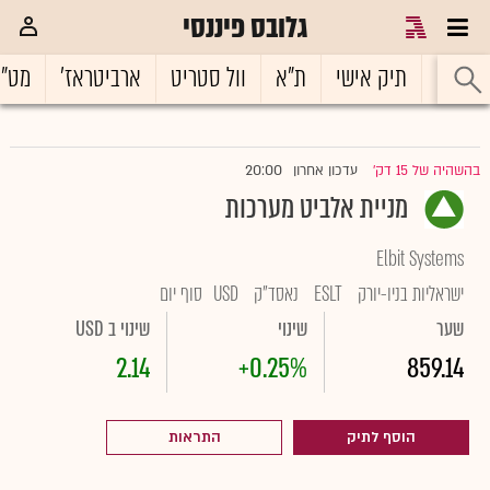
גלובס פיננסי
ראשי
תיק אישי
ת"א
וול סטריט
ארביטראז'
מט"
20:00
בהשהיה של 15 דק'
עדכון אחרון
|
מניית אלביט מערכות
Elbit Systems
ישראליות בניו-יורק
ESLT
נאסד"ק
USD
סוף יום
שער
שינוי
שינוי ב USD
2.14
+0.25%
859.14
הוסף לתיק
התראות