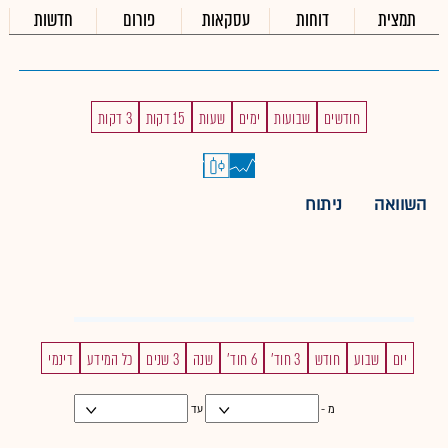
תמצית
דוחות
עסקאות
פורום
חדשות
חודשים
שבועות
ימים
שעות
15 דקות
3 דקות
השוואה
ניתוח
יום
שבוע
חודש
3 חוד'
6 חוד'
שנה
3 שנים
כל המידע
דינמי
מ -
עד