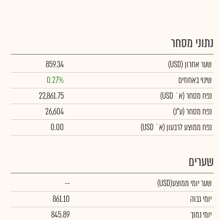
נתוני מסחר
שער אחרון
(USD)
859.34
שינוי באחוזים
0.27%
נפח מסחר
(א` USD)
22,861.75
נפח מסחר
(ע"נ)
26,604
נפח ממוצע לרבעון (א` USD)
0.00
שערים
שער יומי ממוצע
(USD)
--
יומי גבוה
861.10
יומי נמוך
845.89