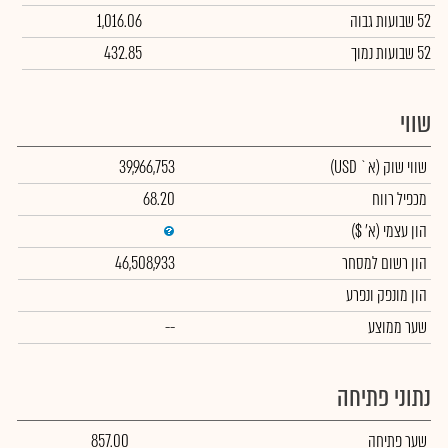
52 שבועות גבוה
1,016.06
52 שבועות נמוך
432.85
שווי
שווי שוק
(א` USD)
39,966,753
מכפיל רווח
68.20
הון עצמי
(א' $)
הון רשום למסחר
46,508,933
הון מונפק ונפרע
שער ממוצע
--
נתוני פתיחה
שער פתיחה
857.00