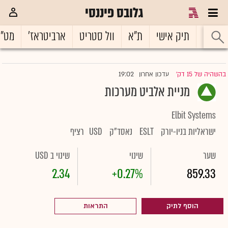
גלובס פיננסי
ראשי
תיק אישי
ת"א
וול סטריט
ארביטראז'
מט"
19:02
בהשהיה של 15 דק'
עדכון אחרון
|
מניית אלביט מערכות
Elbit Systems
ישראליות בניו-יורק
ESLT
נאסד"ק
USD
רציף
שער
שינוי
שינוי ב USD
2.34
+0.27%
859.33
הוסף לתיק
התראות