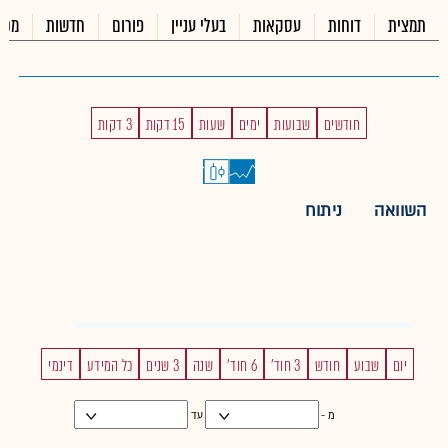
תמצית
דוחות
עסקאות
בעלי עניין
פורום
חדשות
מכי
חודשים
שבועות
ימים
שעות
15 דקות
3 דקות
השוואה
ניתוח
יום
שבוע
חודש
3 חוד'
6 חוד'
שנה
3 שנים
כל המידע
דינמי
מ -
עד