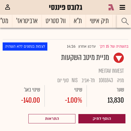
גלובס פיננסי
ראשי
תיק אישי
ת"א
וול סטריט
ארביטראז'
מט"
14:26
בהשהיה של 15 דק'
עדכון אחרון
לצפות בנתונים ללא השהיה
|
מניית מיטב השקעות
MEITAV INVEST
מניה
1081843
תל-אביב
NIS
סוף יום
שער
שינוי
שינוי באג'
-140.00
-1.00%
13,830
הוסף לתיק
התראות