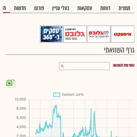
מכי
תמצית
דוחות
עסקאות
בעלי עניין
פורום
חדשות
גרף השוואתי
הוסף מניה להשוואה