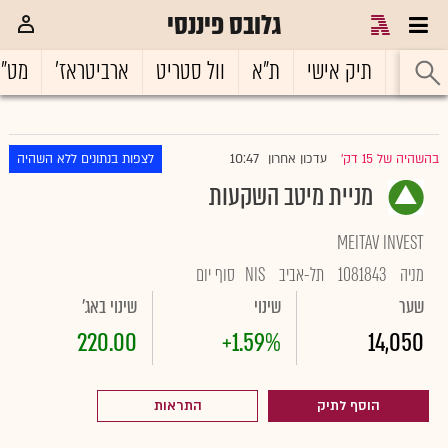
גלובס פיננסי
ראשי
תיק אישי
ת"א
וול סטריט
ארביטראז'
מט"
10:47
בהשהיה של 15 דק'
עדכון אחרון
לצפות בנתונים ללא השהיה
|
מניית מיטב השקעות
MEITAV INVEST
מניה
1081843
תל-אביב
NIS
סוף יום
שער
שינוי
שינוי באג'
220.00
+1.59%
14,050
הוסף לתיק
התראות