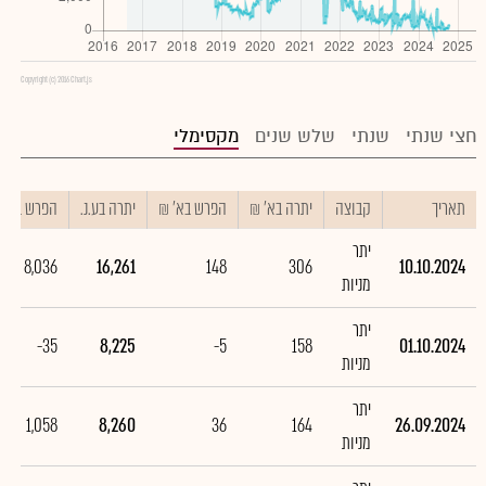
Copyright (c) 2016 Chart.js
חצי שנתי
שנתי
שלש שנים
מקסימלי
תאריך
קבוצה
יתרה בא' ₪
הפרש בא' ₪
יתרה בע.נ.
הפרש בע.נ.
יתר
8,036
16,261
148
306
10.10.2024
מניות
יתר
-35
8,225
-5
158
01.10.2024
מניות
יתר
1,058
8,260
36
164
26.09.2024
מניות