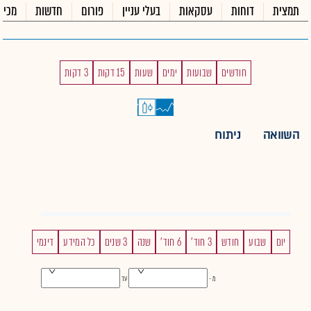
תמצית
דוחות
עסקאות
בעלי עניין
פורום
חדשות
מכיר
חודשים
שבועות
ימים
שעות
15 דקות
3 דקות
השוואה
ניתוח
יום
שבוע
חודש
3 חוד'
6 חוד'
שנה
3 שנים
כל המידע
דינמי
מ -
עד