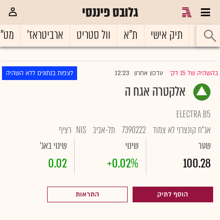
גלובס פיננסי
ראשי
תיק אישי
ת"א
וול סטריט
ארביטראז'
מט"
12:23
בהשהיה של 15 דק'
עדכון אחרון
לצפות בנתונים ללא השהיה
|
אלקטרה אגח ה
ELECTRA B5
אג"ח קונצרני לא צמוד
7390222
תל-אביב
NIS
רציף
שער
שינוי
שינוי באג'
0.02
+0.02%
100.28
הוסף לתיק
התראות