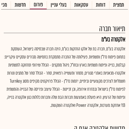
פורום
תמצית
דוחות
עסקאות
בעלי עניין
חדשות
מכיר
תיאור חברה
אלקטרה בע"מ
אלקטרה בע"מ, חברה בת של אלקו החזקות בע"מ, הינה חברה שבסיסה בישראל, העוסקת
בתחום פיתוח נדל"ן ותשתיות. פעילותה של החברה מתמקדת בחמישה מגזרים עסקיים עיקריים:
קבלנות, בנייה ופיתוח תשתיות בארץ ובחו"ל, ניהול מתקנים - הכולל שירותי תחזוקה לתשתיות
אלקטרו-מכאניות באתרי מגורים, מסחר ותעשייה רפואית, סחר - הכולל סחר של מתגים ונורות
חשמליות לצרכים מקצועיים וביתיים, יזמות נדל"ן - הכולל פרויקטים מקיפים מסוג Turnkey
לפיתוח נדל"ן בישראל ובמזרח אירופה, וכן זכיינות - הכולל עיצוב ופריסה של הבנייה והתשתית
ופיתוח של הרעיון. היא פועלת באמצעות חברות הבת שלה וחברות כלולות כגון אלקטרה בנייה,
Y.B אחזקת מערכות, אלקטרה Power ואלקטרה השקעות..
חדשות אלקטרה אגח ה