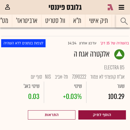
גלובס פיננסי
ראשי
תיק אישי
ת"א
וול סטריט
ארביטראז'
מט"
14:24
בהשהיה של 15 דק'
עדכון אחרון
לצפות בנתונים ללא השהיה
|
אלקטרה אגח ה
ELECTRA B5
אג"ח קונצרני לא צמוד
7390222
תל-אביב
NIS
סוף יום
שער
שינוי
שינוי באג'
0.03
+0.03%
100.29
הוסף לתיק
התראות