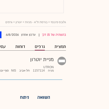
גלובס פיננסי
>
בורסת ת"א - מניות
>
יוטרון
> גרפים
6/8/2026
בהשהיה של 15 דק'
עדכון אחרון
|
תמצית
גרפים
דוחות
עסק
מניית יוטרון
UTRON
מניה
1157114
תל-אביב
NIS
סוף יום
השוואה
ניתוח