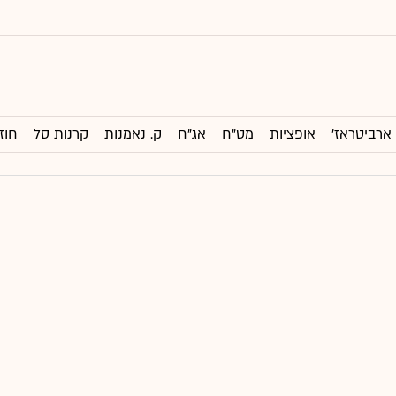
ארביטראז'
אופציות
מט"ח
אג"ח
ק. נאמנות
קרנות סל
חוז