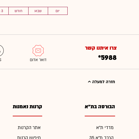
יום
שבוע
חודש
3 חוד'
צרו איתנו קשר
*5988
חזרה למעלה
הבורסה בת"א
קרנות נאמנות
מדדי ת"א
אתר הקרנות
הרכב ת"א 35
חיפוש קרנות