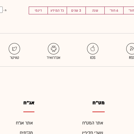
6 חוד'
שנה
3 שנים
כל המידע
דינמי
מ -
מט"ח
אג"ח
אתר המט"ח
אתר אג"ח
שערי חליפין
מק"מים