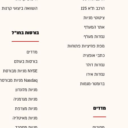
הרכב ת"א 125
השוואה ביצועי קרנות
ציטוטי מניות
אתר המעו"ף
בורסות בחו"ל
נגזרות מעו"ף
מפת פוזיציות פתוחות
מדדים
כתבי אופציה
בורסות בעולם
נגזרות דולר
מניות מבורסת NYSE
נגזרות אירו
מניות מבורסת Nasdaq
ברומטר-מגמות
מניות מלונדון
מניות מגרמניה
מדדים
מניות מצרפת
מניות מאיטליה
מחירים
מניות מספרד