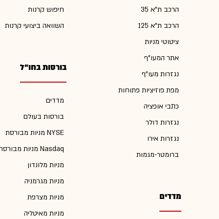
הרכב ת"א 35
חיפוש קרנות
הרכב ת"א 125
השוואה ביצועי קרנות
ציטוטי מניות
אתר המעו"ף
בורסות בחו"ל
נגזרות מעו"ף
מפת פוזיציות פתוחות
מדדים
כתבי אופציה
בורסות בעולם
נגזרות דולר
מניות מבורסת NYSE
נגזרות אירו
מניות מבורסת Nasdaq
ברומטר-מגמות
מניות מלונדון
מניות מגרמניה
מדדים
מניות מצרפת
מניות מאיטליה