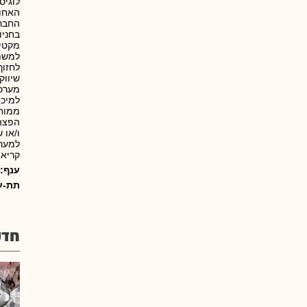
האחות
החברה
בחניו
מקטינ
למשת
לחזוך
שיווק
מערכו
למיכו
ממוחש
הפצה 
ו/או 
למערכ
קריאה
ענף:
תת-ע
חדש