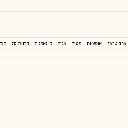
ארביטראז'
אופציות
מט"ח
אג"ח
ק. נאמנות
קרנות סל
חוזי