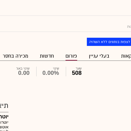
ות
לצפות בנתונים ללא השהיה
אות
בעלי עניין
פורום
חדשות
מכירה בחסר
שער
שינוי
שינוי באג'
0.00
0.00%
508
תיא
יוטר
יוטרו
אוטונ