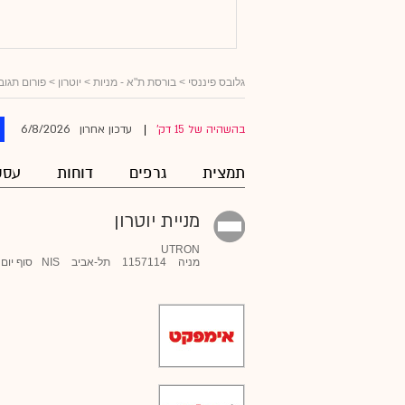
גלובס פיננסי
>
בורסת ת"א - מניות
>
יוטרון
> פורום תגוב
6/8/2026
בהשהיה של 15 דק'
עדכון אחרון
|
תמצית
גרפים
דוחות
עסק
מניית יוטרון
UTRON
מניה
1157114
תל-אביב
NIS
סוף יום