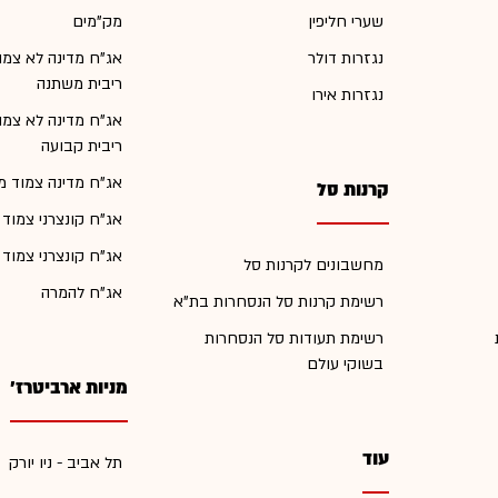
שערי חליפין
מק"מים
נגזרות דולר
אג"ח מדינה לא צמו
ריבית משתנה
נגזרות אירו
אג"ח מדינה לא צמו
ריבית קבועה
אג"ח מדינה צמוד מ
קרנות סל
אג"ח קונצרני צמוד
אג"ח קונצרני צמוד
מחשבונים לקרנות סל
אג"ח להמרה
רשימת קרנות סל הנסחרות בת"א
רשימת תעודות סל הנסחרות
בשוקי עולם
מניות ארביטרז'
עוד
תל אביב - ניו יורק