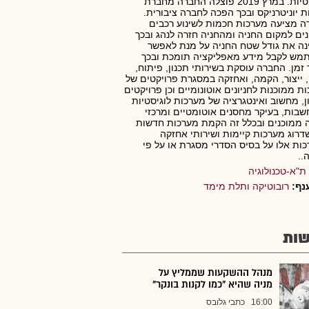
לוגיסטיות. במרץ 2019 פוצלה החברה מחברת
 יוניטרניקס ובכך הפכה לחברה ציבורית.
 מציעה מערכות חכמות לשינוע רכבים
נים למקום החניה ומהחניה חזרה לנהג ובכך
ה את גודל שטח החניה על מנת לאפשר
מש לקבל מידע מאפליקציה תומכת ובכך
 זמן. החברה עוסקת בשירותי תכנון, פיתוח,
, ייצור, הקמה, ואחזקה במסגרת פרויקטים של
ת ממוכנות לחניונים אוטונומיים וכן פרויקטים
ן, מחשוב ואינטגרציה של מערכות לוגיסטיות
בות, בעיקר מחסנים אוטומטיים ומרכזי
ממוכנים ובכלל זה הקמת מערכות חדשות
שדרוג מערכות קיימות ושירותי אחזקה
ות אלו על בסיס הסדרי מסגרת או על פי
..
ת"א-טכנולוגיה
נף:
רובוטיקה ותלת מימד
ות
מנהל ההשקעות שממליץ על
מניה שהיא "כמו לקנות בונקר"
16:00
כתבי גלובס