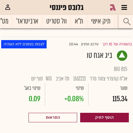
גלובס פיננסי
ראשי
תיק אישי
ת"א
וול סטריט
ארביטראז'
מט"
10:44
בהשהיה של 15 דק'
עדכון אחרון
לצפות בנתונים ללא השהיה
|
ביג אגח טו
BIG B15
אג"ח קונצרני צמוד מדד
1162221
תל-אביב
NIS
סוף יום
שער
שינוי
שינוי באג'
0.09
+0.08%
115.34
הוסף לתיק
התראות