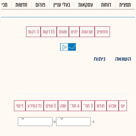
תמצית
דוחות
עסקאות
בעלי עניין
פורום
חדשות
מכיר
חודשים
שבועות
ימים
שעות
15 דקות
3 דקות
השוואה
ניתוח
יום
שבוע
חודש
3 חוד'
6 חוד'
שנה
3 שנים
כל המידע
דינמי
מ -
עד