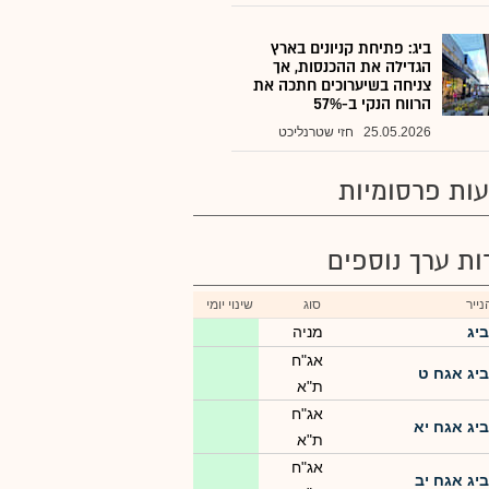
ביג: פתיחת קניונים בארץ
הגדילה את ההכנסות, אך
צניחה בשיערוכים חתכה את
הרווח הנקי ב-57%
25.05.2026
חזי שטרנליכט
ות פרסומיות
רות ערך נוספים
ייר
סוג
שינוי יומי
ביג
מניה
אג"ח
ביג אגח ט
ת"א
אג"ח
ביג אגח יא
ת"א
אג"ח
ביג אגח יב