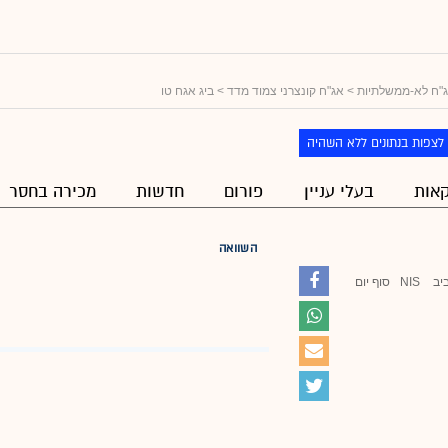
"ח לא-ממשלתיות
>
אג"ח קונצרני צמוד מדד
> ביג אגח טו
לצפות בנתונים ללא השהיה
אות
בעלי עניין
פורום
חדשות
מכירה בחסר
השוואה
יב
NIS
סוף יום