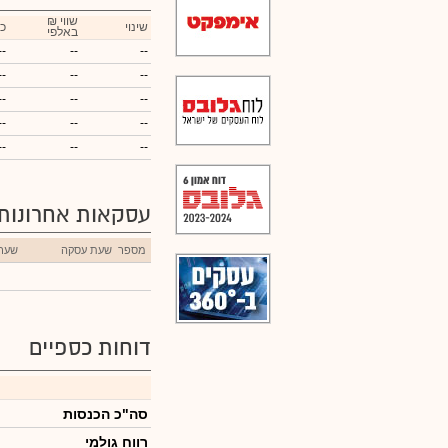
₪ שווי
שינוי
כ
באלפי
--
--
--
--
--
--
--
--
--
--
--
--
--
--
--
עסקאות אחרונות
מספר
שעת עסקה
שער
דוחות כספיים
סה"כ הכנסות
רווח גולמי