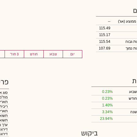
ם
 ממוצע
(אג')
--
115.49
115.17
115.54
107.69
יום
שבוע
חודש
3 חוד'
ת
פרט
שבוע
0.23%
סוג א
מח"מ
חודש
0.23%
תאריך
1.40%
ריבית
תאריך
שנה
3.34%
תשואה
23.94%
תשואה
ערך מ
דירוג
ביקוש
דירוג