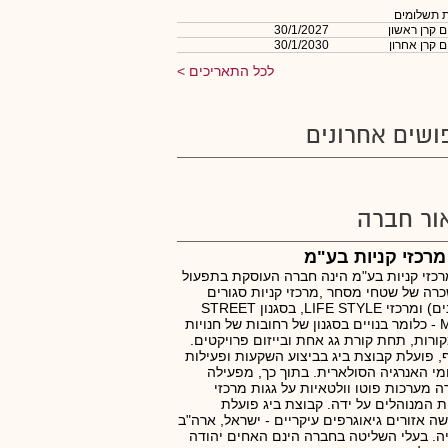
 תשלומים
 קרן ראשון
30/1/2027
 קרן אחרון
30/1/2030
לכל התאריכים
ושים אחרונים
ור חברה
מרכזי קניות בע"מ
רכזי קניות בע"מ הינה חברה העוסקת בתפעול
רה של שטחי מסחר ,מרכזי קניות סגורים
(קניונים) ומרכזי LIFE STYLE, בסגנון STREET
MALL - כלומר בנויים בסגנון של רחובות של חנויות
ורות, תחת קורת גג אחת ובייזום פרויקטים.
, פועלת קבוצת ביג בביצוע השקעות ופעילות
י האנרגיה הסולארית. בתוך כך, מפעילה
 מערכות פוטו וולטאיות על גגות מרכזי
ת המנוהלים על ידה. קבוצת ביג פועלת
ה אזורים גיאוגרפים עיקריים - ישראל, ארה"ב
ה. בעלי השליטה בחברה הינם האחים יהודה