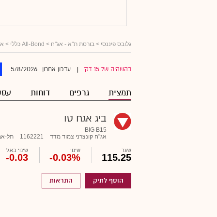
גלובס פיננסי
>
בורסת ת"א - אג"ח
>
All-Bond כללי
>
אג
5/8/2026
בהשהיה של 15 דק'
עדכון אחרון
|
תמצית
גרפים
דוחות
עסק
ביג אגח טו
BIG B15
אג"ח קונצרני צמוד מדד
1162221
תל-אב
שער
שינוי
שינוי באג'
-0.03
-0.03%
115.25
הוסף לתיק
התראות