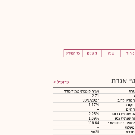
6 חוד'
שנה
3 שנים
כל המידע
י אגרת
פרופיל
גרת
אג"ח קונצרני צמוד מדד
2.71
 פדיון קרוב
30/1/2027
 נקובה
1.17%
 קיים
--
 שנתית ברוטו
2.25%
 שנתית נטו
1.69%
תואם ברוטו פארי
118.64
 מעלות
--
 מדרוג
Aa3il