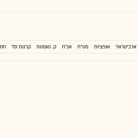
ארביטראז'
אופציות
מט"ח
אג"ח
ק. נאמנות
קרנות סל
חוז