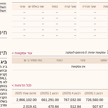
תחזית
מות
שער מכירה
שער קניה
כמות
₪ שווי באלפי
שינוי
תשלום
תשלום
--
--
--
--
--
--
--
--
--
--
--
--
--
--
--
--
--
--
--
--
חיפ
--
--
--
--
--
תיא
עסקאות יומיות:
0
מינימום לעסקה:
עוד עסקאות
 עסקה
שינוי
כמות
נפח מסחר ב- ₪
ביג 
ביג מ
אין עסקאות
ובהשכ
לא מק
לכל הדוחות
בנוסף
בתחומ
רבעון 1 (2026)
רבעון 4 (2025)
רבעון 1 (2025)
סיכום שנתי 2025
החברה
הקניו
2,866,102.00
661,291.00
767,032.00
726,560.00
בשלוש
וסרבי
2,019.41
470.84
512.84
507.67