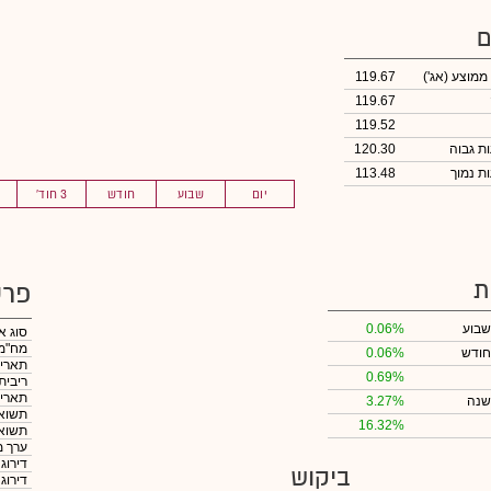
ם
 ממוצע
(אג')
119.67
119.67
119.52
120.30
113.48
יום
שבוע
חודש
3 חוד'
ת
פרט
שבוע
0.06%
סוג א
מח"מ
חודש
0.06%
תאריך
0.69%
ריבית
תאריך
שנה
3.27%
תשואה
16.32%
תשואה
ערך מ
דירוג
ביקוש
דירוג