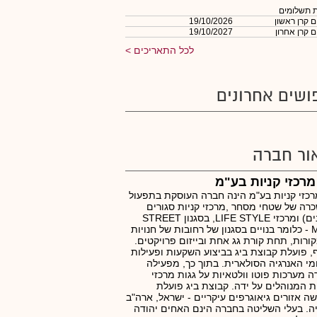
 תשלומים
 קרן ראשון
19/10/2026
 קרן אחרון
19/10/2027
לכל התאריכים
ושים אחרונים
ור חברה
מרכזי קניות בע"מ
רכזי קניות בע"מ הינה חברה העוסקת בתפעול
רה של שטחי מסחר ,מרכזי קניות סגורים
(קניונים) ומרכזי LIFE STYLE, בסגנון STREET
MALL - כלומר בנויים בסגנון של רחובות של חנויות
ורות, תחת קורת גג אחת ובייזום פרויקטים.
, פועלת קבוצת ביג בביצוע השקעות ופעילות
י האנרגיה הסולארית. בתוך כך, מפעילה
 מערכות פוטו וולטאיות על גגות מרכזי
ת המנוהלים על ידה. קבוצת ביג פועלת
ה אזורים גיאוגרפים עיקריים - ישראל, ארה"ב
ה. בעלי השליטה בחברה הינם האחים יהודה