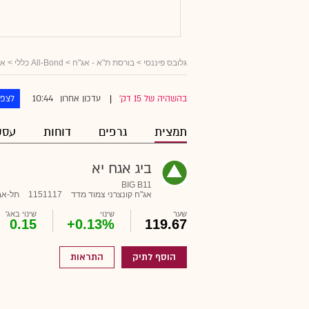
גלובס פיננסי
>
בורסת ת"א - אג"ח
>
All-Bond כללי
>
אג
10:44
בהשהיה של 15 דק'
עדכון אחרון
לצפו
|
תמצית
גרפים
דוחות
עסק
ביג אגח יא
BIG B11
אג"ח קונצרני צמוד מדד
1151117
תל-אב
שער
שינוי
שינוי באג'
0.15
+0.13%
119.67
הוסף לתיק
התראות