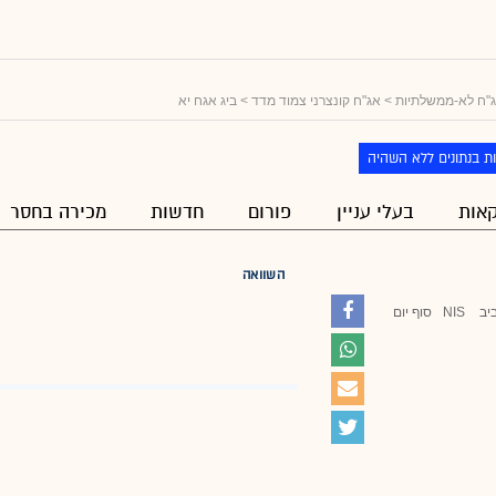
"ח לא-ממשלתיות
>
אג"ח קונצרני צמוד מדד
> ביג אגח יא
ת בנתונים ללא השהיה
אות
בעלי עניין
פורום
חדשות
מכירה בחסר
השוואה
יב
NIS
סוף יום