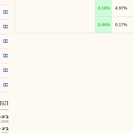
0.16%
4.97%
0.44%
0.17%
הוד
ביג-מ
026, 09:20
ביג - דו