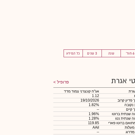
6 חוד'
שנה
3 שנים
כל המידע
י אגרת
פרופיל
גרת
אג"ח קונצרני צמוד מדד
1.12
 פדיון קרוב
19/10/2026
 נקובה
1.82%
 קיים
--
 שנתית ברוטו
1.96%
 שנתית נטו
1.28%
תואם ברוטו פארי
119.85
 מעלות
AAil
 מדרוג
--