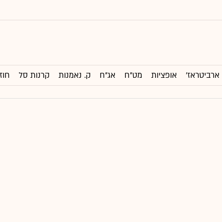
ארביטראז'
אופציות
מט"ח
אג"ח
ק. נאמנות
קרנות סל
חוז