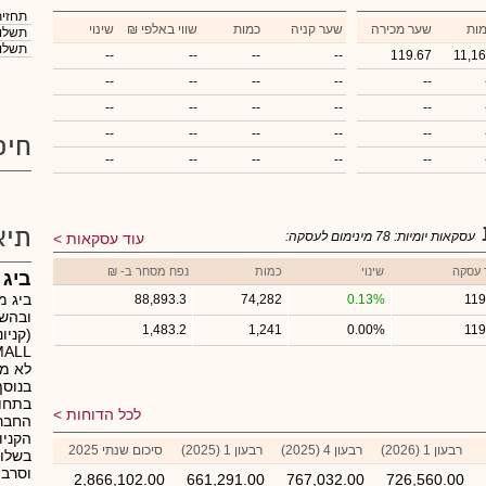
תחזית
ות
שער מכירה
שער קניה
כמות
₪ שווי באלפי
שינוי
תשלום
תשלום
--
--
--
--
119.67
11,1
--
--
--
--
--
--
--
--
--
--
--
--
--
--
--
חיפ
--
--
--
--
--
תיא
עסקאות יומיות:
78
מינימום לעסקה:
עוד עסקאות
 עסקה
שינוי
כמות
נפח מסחר ב- ₪
ביג 
ביג מ
88,893.3
74,282
0.13%
119
ובהשכ
1,483.2
1,241
0.00%
119
לא מק
בנוסף
בתחומ
לכל הדוחות
החברה
הקניו
רבעון 1 (2026)
רבעון 4 (2025)
רבעון 1 (2025)
סיכום שנתי 2025
בשלוש
וסרבי
2,866,102.00
661,291.00
767,032.00
726,560.00