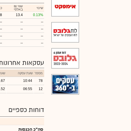
₪ שווי
שינוי
כמ
באלפי
68
13.4
0.13%
--
--
--
--
--
--
--
--
--
--
--
--
עסקאות אחרונות
מספר
שעת עסקה
שער
.67
10:44
78
.52
06:55
12
דוחות כספיים
סה"כ הכנסות