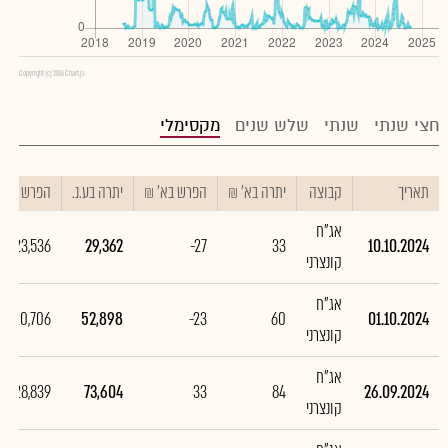
Copyright (c) 2016 Chart.js
חצי שנתי
שנתי
שלש שנים
מקסימלי
תאריך
קבוצה
יתרה בא' ₪
הפרש בא' ₪
יתרה בע.נ.
הפרש בע.נ.
אג"ח
-23,536
29,362
-27
33
10.10.2024
קונצרני
אג"ח
-20,706
52,898
-23
60
01.10.2024
קונצרני
אג"ח
28,839
73,604
33
84
26.09.2024
קונצרני