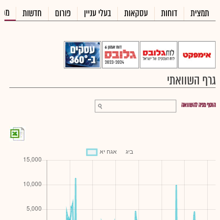
מכי
תמצית
דוחות
עסקאות
בעלי עניין
פורום
חדשות
גרף השוואתי
הוסף מניה להשוואה