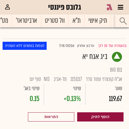
גלובס פיננסי
ראשי
תיק אישי
ת"א
וול סטריט
ארביטראז'
מט"
7/8/2026
בהשהיה של 15 דק'
עדכון אחרון
לצפות בנתונים ללא השהיה
|
ביג אגח יא
BIG B11
אג"ח קונצרני צמוד מדד
1151117
תל-אביב
NIS
סוף יום
שער
שינוי
שינוי באג'
0.15
+0.13%
119.67
הוסף לתיק
התראות