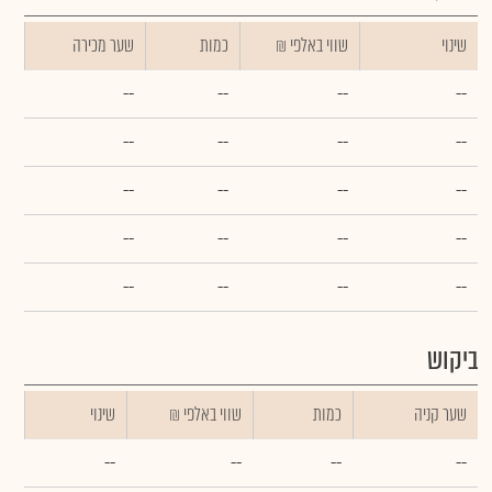
שינוי
₪ שווי באלפי
כמות
שער מכירה
--
--
--
--
--
--
--
--
--
--
--
--
--
--
--
--
--
--
--
--
ביקוש
שער קניה
כמות
₪ שווי באלפי
שינוי
--
--
--
--