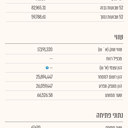
52 שבועות גבוה
82,965.31
52 שבועות נמוך
59,788.61
שווי
שווי שוק
(א` ₪)
17,191,320
מכפיל רווח
--
הון עצמי
(א' ₪)
--
הון רשום למסחר
25,894,447
הון מונפק ונפרע
26,059,447
שער ממוצע
66,526.58
נתוני פתיחה
שער פתיחה
67,670