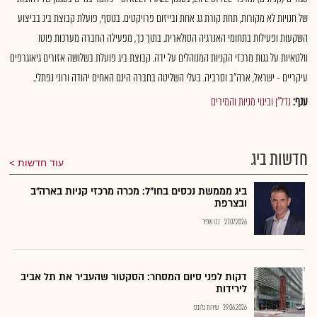
של חנויות לא מקורות, תחת קורת גג אחת ובייזום פרויקטים. בנוסף, פועלת קבוצת ביג בביצוע
השקעות ופעילות בתחומי האנרגיה הסולארית. בתוך כך, מפעילה החברה מערכות פוטו
וולטאיות על גגות מרכזי הקניות המנוהלים על ידה. קבוצת ביג פועלת בשלושה אזורים גיאוגרפים
עיקריים - ישראל, ארה"ב וסרביה. בעלי השליטה בחברה הינם האחים יהודה ורוני נפתלי..
ענף:
נדל"ן ובינוי מניות והמירים
חדשות ביג
עוד חדשות
ביג מממשת נכסים בחו"ל: מכרה מרכזי קניות בארה"ב
ובצרפת
27.07.2026
נבו שפיר
דקות לפני סיום המסחר: הסקטור שהעביר את תל אביב
לירידות
29.06.2026
שירות גלובס