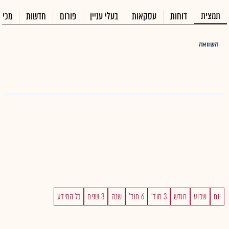
תמצית
דוחות
עסקאות
בעלי עניין
פורום
חדשות
מכיר
השוואה
יום
שבוע
חודש
3 חוד'
6 חוד'
שנה
3 שנים
כל המידע