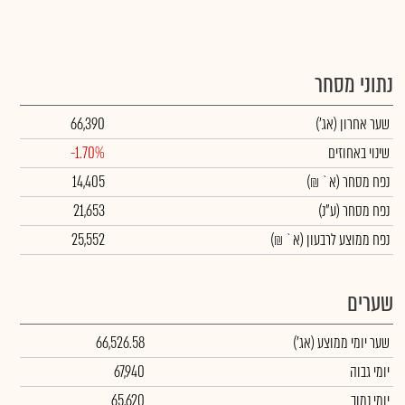
נתוני מסחר
שער אחרון
(אג')
66,390
שינוי באחוזים
-1.70%
נפח מסחר
(א` ₪)
14,405
נפח מסחר
(ע"נ)
21,653
נפח ממוצע לרבעון (א` ₪)
25,552
שערים
שער יומי ממוצע
(אג')
66,526.58
יומי גבוה
67,940
יומי נמוך
65,620