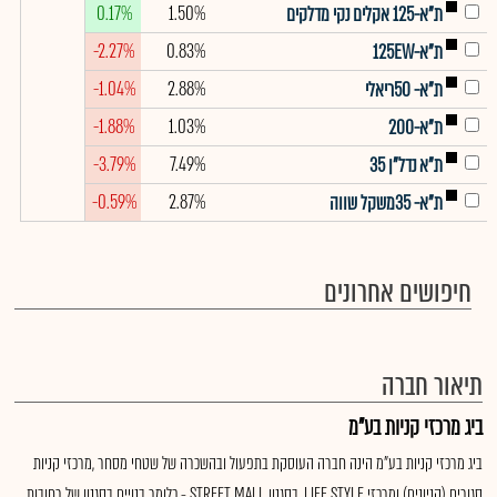
0.17%
1.50%
ת"א-125 אקלים נקי מדלקים
-2.27%
0.83%
ת"א-125EW
-1.04%
2.88%
ת"א- 50ריאלי
-1.88%
1.03%
ת"א-200
-3.79%
7.49%
ת"א נדל"ן 35
-0.59%
2.87%
ת"א- 35משקל שווה
חיפושים אחרונים
תיאור חברה
ביג מרכזי קניות בע"מ
ביג מרכזי קניות בע"מ הינה חברה העוסקת בתפעול ובהשכרה של שטחי מסחר ,מרכזי קניות
סגורים (קניונים) ומרכזי LIFE STYLE, בסגנון STREET MALL - כלומר בנויים בסגנון של רחובות