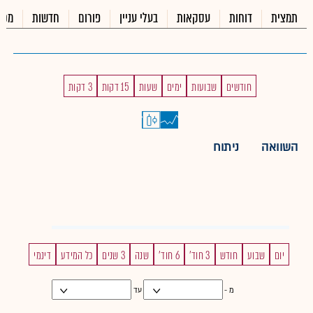
תמצית
דוחות
עסקאות
בעלי עניין
פורום
חדשות
מכי
חודשים
שבועות
ימים
שעות
15 דקות
3 דקות
השוואה
ניתוח
יום
שבוע
חודש
3 חוד'
6 חוד'
שנה
3 שנים
כל המידע
דינמי
מ -
עד