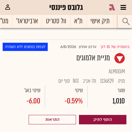
גלובס פיננסי
ראשי
תיק אישי
ת"א
וול סטריט
ארביטראז'
מט"
6/8/2026
בהשהיה של 15 דק'
עדכון אחרון
לצפות בנתונים ללא השהיה
|
מניית אלמוגים
ALMOGIM
מניה
1136829
תל-אביב
NIS
סוף יום
שער
שינוי
שינוי באג'
-6.00
-0.59%
1,010
הוסף לתיק
התראות