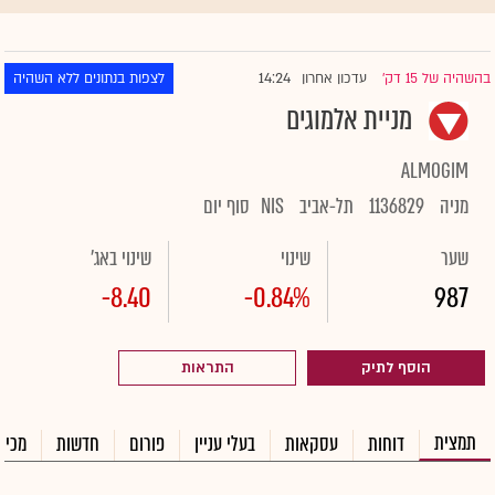
14:24
בהשהיה של 15 דק'
עדכון אחרון
לצפות בנתונים ללא השהיה
|
מניית אלמוגים
ALMOGIM
מניה
1136829
תל-אביב
NIS
סוף יום
שער
שינוי
שינוי באג'
-8.40
-0.84%
987
הוסף לתיק
התראות
תמצית
דוחות
עסקאות
בעלי עניין
פורום
חדשות
מכיר