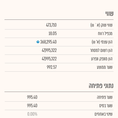
שווי
שווי שוק
(א` ₪)
473,710
מכפיל רווח
18.05
הון עצמי
(א' ₪)
368,295.40
הון רשום למסחר
47,995,322
הון מונפק ונפרע
47,995,322
שער ממוצע
992.57
נתוני פתיחה
שער פתיחה
995.40
שער בסיס
995.40
שינוי באחוזים
0.00%