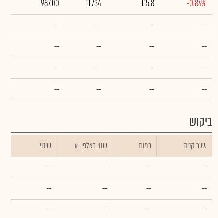
987.00
11,734
115.8
-0.84%
--
--
--
--
--
--
--
--
--
--
--
--
--
--
--
--
ביקוש
שער קניה
כמות
₪ שווי באלפי
שינוי
--
--
--
--
--
--
--
--
--
--
--
--