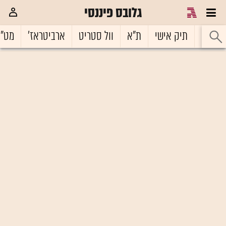
גלובס פיננסי
ראשי
תיק אישי
ת"א
וול סטריט
ארביטראז'
מט"