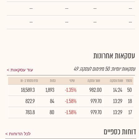
--
--
--
--
--
--
--
--
עסקאות אחרונות
עסקאות יומיות:
50
מינימום לעסקה:
49
עוד עסקאות
מספר
שעת עסקה
שער עסקה
שינוי
כמות
נפח מסחר ב- ₪
18,589.3
1,893
-1.35%
982.00
14:24
50
822.9
84
-1.58%
979.70
13:29
18
783.8
80
-1.58%
979.70
13:29
17
דוחות כספיים
לכל הדוחות