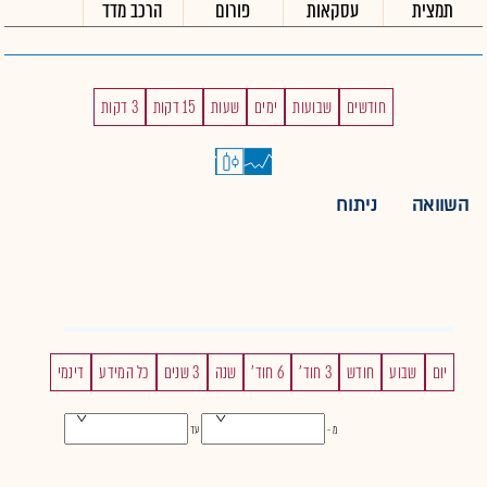
תמצית
עסקאות
פורום
הרכב מדד
חודשים
שבועות
ימים
שעות
15 דקות
3 דקות
השוואה
ניתוח
יום
שבוע
חודש
3 חוד'
6 חוד'
שנה
3 שנים
כל המידע
דינמי
מ -
עד