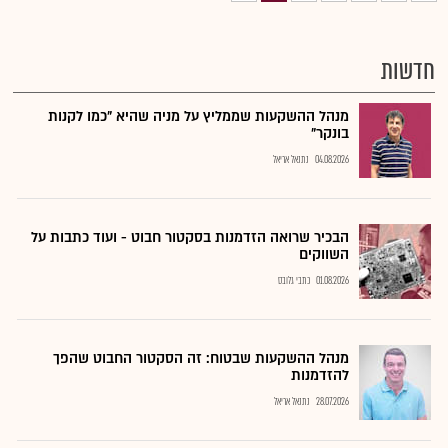
חדשות
מנהל ההשקעות שממליץ על מניה שהיא "כמו לקנות
בונקר"
04.08.2026
נתנאל אריאל
הבכיר שרואה הזדמנות בסקטור חבוט - ועוד כתבות על
השווקים
01.08.2026
כתבי גלובס
מנהל ההשקעות שבטוח: זה הסקטור החבוט שהפך
להזדמנות
28.07.2026
נתנאל אריאל