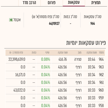
עסקאות
תמצית
פורום
הרכב מדד
סה"כ עסקאות
סה"כ כמות
סה"כ נפח מסחר
(א' ₪)
אקסל
44,939.27
-
964
פירוט עסקאות יומיות
מספר
שעת עסקה
מצב
שער עסקה
שינוי
כמות
נפח מסחר ב- ₪
964
10:44
סגירה
416.76
0.08%
--
22,398,639.0
963
10:34
רציף
416.56
0.04%
--
0.0
962
10:34
רציף
416.56
0.04%
--
16,171.0
961
10:34
רציף
416.56
0.04%
--
0.0
960
10:33
רציף
416.56
0.04%
--
43,022.0
959
10:33
רציף
416.56
0.04%
--
0.0
958
10:33
רציף
416.56
0.04%
--
0.0