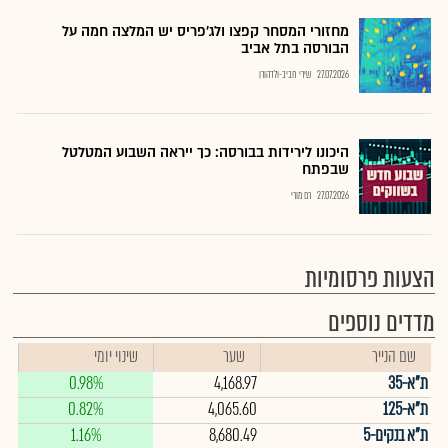
מחזורי המסחר קפצו ולג'פריס יש המלצה חמה על
הבורסה בתל אביב
27.07.2026
שירי חביב-ולדהורן
היכונו לירידות בבורסה: כך ייראה השבוע המטלטל
שבפתח
27.07.2026
רם מורי
הצעות פרסומיות
מדדים נוספים
שם הנייר
שער
שינוי יומי
ת"א-35
4,168.97
0.98%
ת"א-125
4,065.60
0.82%
ת"א בנקים-5
8,680.49
1.16%