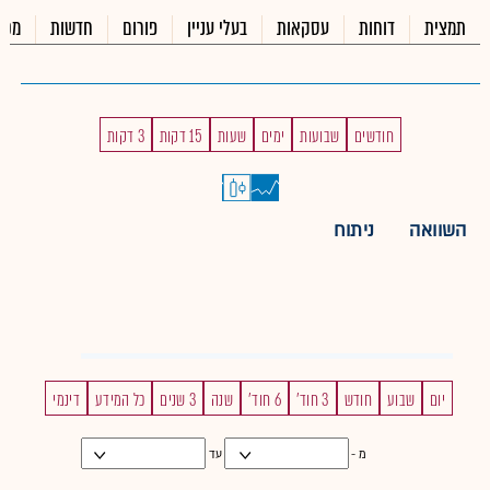
תמצית
דוחות
עסקאות
בעלי עניין
פורום
חדשות
מכי
חודשים
שבועות
ימים
שעות
15 דקות
3 דקות
השוואה
ניתוח
יום
שבוע
חודש
3 חוד'
6 חוד'
שנה
3 שנים
כל המידע
דינמי
מ -
עד