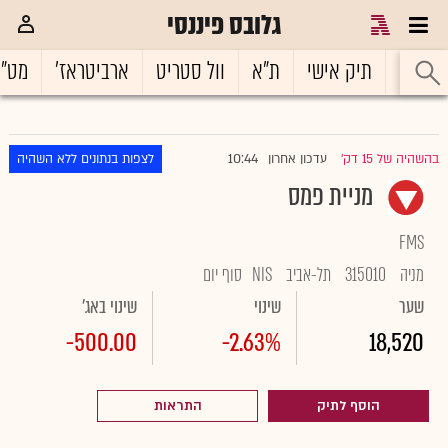
גלובס פיננסי
ראשי
תיק אישי
ת"א
וול סטריט
ארביטראז'
מט"
10:44
בהשהיה של 15 דק'
עדכון אחרון
לצפות בנתונים ללא השהיה
|
מניית פמס
FMS
מניה
315010
תל-אביב
NIS
סוף יום
שער
שינוי
שינוי באג'
-500.00
-2.63%
18,520
הוסף לתיק
התראות