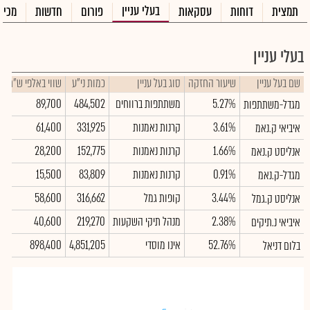
בעלי עניין
תמצית
דוחות
עסקאות
פורום
חדשות
מכיר
בעלי עניין
שם בעל עניין
שיעור החזקה
סוג בעל עניין
כמות ני"ע
שווי באלפי ש"ח
5.27%
משתתפות ברווחים
484,502
89,700
מגדל-משתתפות
3.61%
קרנות נאמנות
331,925
61,400
איביאי ק.נאמ
1.66%
קרנות נאמנות
152,775
28,200
אנליסט ק.נאמ
0.91%
קרנות נאמנות
83,809
15,500
מגדל-ק.נאמ
3.44%
קופות גמל
316,662
58,600
אנליסט ק.גמל
2.38%
מנהל תיקי השקעות
219,270
40,600
איביאי נ.תיקים
52.76%
אינו מוסדי
4,851,205
898,400
בלום דניאל