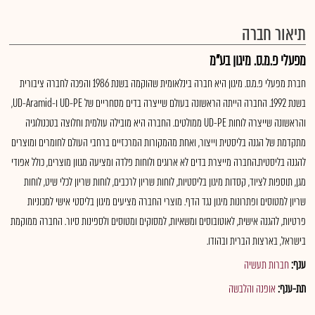
תיאור חברה
מפעלי פ.מ.ס. מיגון בע"מ
חברת מפעלי פ.מ.ס. מיגון היא חברה בינלאומית שהוקמה בשנת 1986 והפכה לחברה ציבורית
בשנת 1992. החברה הייתה הראשונה בעולם שייצרה בדים מסחריים של UD-PE ו-UD-Aramid,
והראשונה שייצרה לוחות UD-PE ממולטים. החברה היא מובילה עולמית וחלוצה בטכנולוגיה
מתקדמת של הגנה בליסטית וייצור, ואחת מהמקורות המרכזיים ברחבי העולם לחומרים ומוצרים
להגנה בליסטית.החברה מייצרת בדים לא ארוגים ולוחות פלדה ומציעה מגוון מוצרים, כולל אפודי
מגן, תוספות לציוד, קסדות מיגון בליסטיות, לוחות שריון לרכבים, לוחות שריון לכלי שיט, לוחות
שריון למטוסים ופתרונות מיגון נגד הדף. מוצרי החברה מציעים מיגון בליסטי אישי למכוניות
פרטיות, להגנה אישית, לאוטובוסים ומשאיות, למסוקים ומטוסים ולספינות סיור. החברה ממוקמת
בישראל, בארצות הברית ובהודו.
ענף:
חברות תעשיה
תת-ענף:
אופנה והלבשה