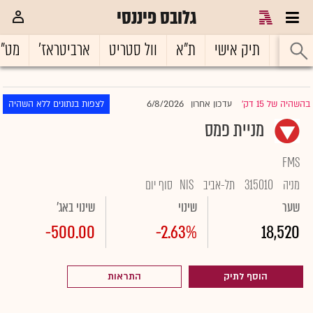
גלובס פיננסי
ראשי
תיק אישי
ת"א
וול סטריט
ארביטראז'
מט"
6/8/2026
בהשהיה של 15 דק'
עדכון אחרון
לצפות בנתונים ללא השהיה
|
מניית פמס
FMS
מניה
315010
תל-אביב
NIS
סוף יום
שער
שינוי
שינוי באג'
-500.00
-2.63%
18,520
הוסף לתיק
התראות