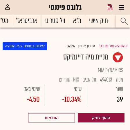
גלובס פיננסי
ראשי
תיק אישי
ת"א
וול סטריט
ארביטראז'
מט"
14:24
בהשהיה של 15 דק'
עדכון אחרון
לצפות בנתונים ללא השהיה
|
מניית מיה דיינמיקס
MIA DYNAMICS
מניה
494013
תל-אביב
NIS
סוף יום
שער
שינוי
שינוי באג'
-4.50
-10.34%
39
הוסף לתיק
התראות