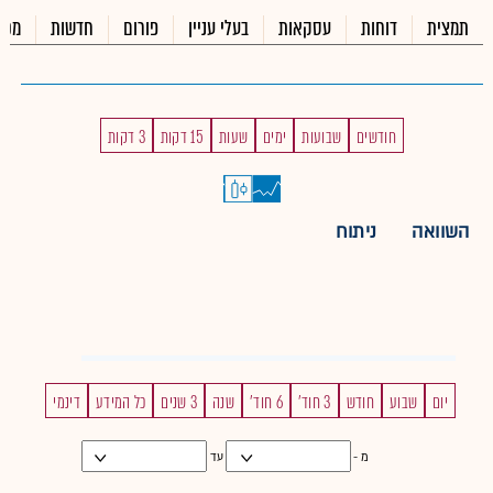
תמצית
דוחות
עסקאות
בעלי עניין
פורום
חדשות
מכי
חודשים
שבועות
ימים
שעות
15 דקות
3 דקות
השוואה
ניתוח
יום
שבוע
חודש
3 חוד'
6 חוד'
שנה
3 שנים
כל המידע
דינמי
מ -
עד