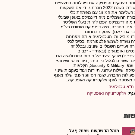
תה העסקית והפסיקה את פעילותה בתעשיית
התקשורת. בשנת 2022 חברת גו די אם השקעות
השלימה את המיזוג עם מפתחת כלי
רה החשמליים מיה דיינמיקס באופן שבעלי
 מיה דיינמיקס הפכו להיות בעלי השליטה
י.אם. החברה, מיה דיינמיקס מוטורס בע"מ
ר גו.די.אם), עוסקת בתחום
ו-מוביליות. הטכנולוגיה אותה מפתחת
 נועדה לשמש פלטפורמה ובסיס לכלי
ה זעירים חשמליים שונים, ובכלל זה
נטים ואופנועים (ובעתיד - רכבים
שביים).שווקי היעד של פיתוח הטכנולוגיה הם
ים ועשויים לכלול בין היתר, ניוד פרטי ושיתופי
בעיר, ענפי Security & Military, חקלאות,
טיקה, שילוח עירוני, תיירות ועוד.בעקבות שינוי
פעילות החברה, שונה הסיווג הענפי שלה מענף
מעטפת לענף אלקטרוניקה ואופטיקה..
ת"א-טכנולוגיה
נף:
אלקטרוניקה ואופטיקה
ות
מנהל ההשקעות שממליץ על