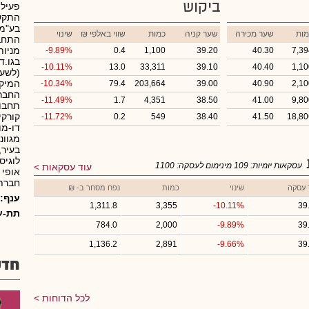
ביקוש
פעילו
בע"מ 
מות
שער מכירה
שער קניה
כמות
₪ שווי באלפי
שינוי
התחבו
מניות
-9.89%
0.4
1,100
39.20
40.30
7,39
בגו.ד
-10.11%
13.0
33,311
39.10
40.40
1,10
(לשעב
המיקר
-10.34%
79.4
203,664
39.00
40.90
2,10
החברה
-11.49%
1.7
4,351
38.50
41.00
9,80
תחבור
קורקי
-11.72%
0.2
549
38.40
41.50
18,80
דו-מו
מגוונ
לוגיס
עסקאות יומיות:
109
מינימום לעסקה:
1100
עוד עסקאות
אופי 
חברת 
 עסקה
שינוי
כמות
נפח מסחר ב- ₪
ענף:
1,311.8
3,355
-10.11%
39
תת-ע
784.0
2,000
-9.89%
39
1,136.2
2,891
-9.66%
39
חדש
לכל הדוחות