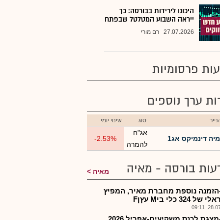
היכונו לירידות בבורסה: כך
ייראה השבוע המטלטל שבפתח
27.07.2026
רם מורי
ות פרסומיות
רות ערך נוספים
ייר
סוג
שינוי יומי
אג"ח
מיה דינמיקס אג1
-2.53%
להמרה
עות בורסה - מאיה
מאיה
הזמנה נוספת מחברת מאיר, המפיץ
ל 324 כלי ביM עץןF
28.07.2
צגת לכנס משקיעים-אפריל 2026