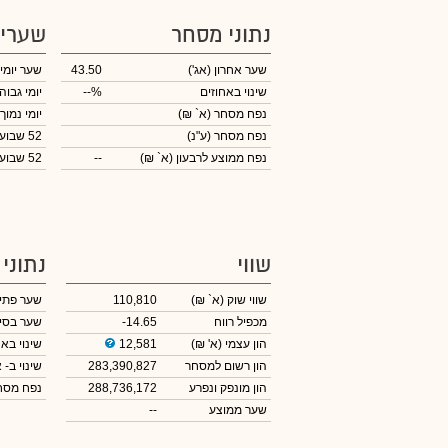
נתוני מסחר
שערי
שער אחרון
(אג')
43.50
שער יומי
שינוי באחוזים
--%
יומי גבוה
נפח מסחר
(א` ₪)
יומי נמוך
נפח מסחר
(ע"נ)
52 שבועות גבוה
נפח ממוצע לרבעון (א` ₪)
--
52 שבועות נמוך
שווי
נתוני
שווי שוק
(א` ₪)
110,810
שער פתי
מכפיל רווח
-14.65
שער בסי
הון עצמי
(א' ₪)
12,581
שינוי באח
הון רשום למסחר
283,390,827
שינוי
ב- א
הון מונפק ונפרע
288,736,172
נפח מס
שער ממוצע
--