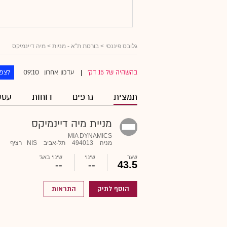
גלובס פיננסי
>
בורסת ת"א - מניות
> מיה דיינמיקס
09:10
בהשהיה של 15 דק'
עדכון אחרון
לצפו
|
תמצית
גרפים
דוחות
עסק
מניית מיה דיינמיקס
MIA DYNAMICS
מניה
494013
תל-אביב
NIS
רציף
שער
שינוי
שינוי באג'
--
--
43.5
הוסף לתיק
התראות