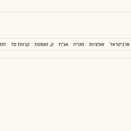
ארביטראז'
אופציות
מט"ח
אג"ח
ק. נאמנות
קרנות סל
חוז