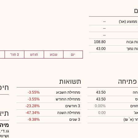
ם
 ממוצע
(אג')
--
--
--
108.80
43.00
יום
שבוע
חודש
3 חוד'
 פתיחה
תשואות
חיפ
חה
43.50
מתחילת השבוע
-3.55%
ס
43.50
מתחילת החודש
-3.55%
וזים
0.00%
3 חודשים
-23.28%
תיא
ג'
0.00
מתחילת השנה
-47.34%
חר
(א` ₪)
3 שנים
-9.38%
מיה 
גו.די