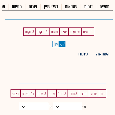
תמצית
דוחות
עסקאות
בעלי עניין
פורום
חדשות
מכי
חודשים
שבועות
ימים
שעות
15 דקות
3 דקות
השוואה
ניתוח
יום
שבוע
חודש
3 חוד'
6 חוד'
שנה
3 שנים
כל המידע
דינמי
מ -
עד