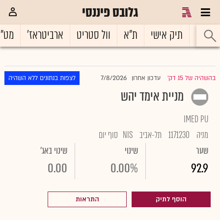
גלובס פיננסי
ראשי
תיק אישי
ת"א
וול סטריט
ארביטראז'
מט"
7/8/2026
בהשהיה של 15 דק'
עדכון אחרון
לצפות בנתונים ללא השהיה
|
מניית אימד יהש
IMED PU
מניה
1171230
תל-אביב
NIS
סוף יום
שער
שינוי
שינוי באג'
0.00
0.00%
92.9
הוסף לתיק
התראות