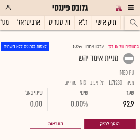
גלובס פיננסי
ראשי
תיק אישי
ת"א
וול סטריט
ארביטראז'
מט"
10:44
בהשהיה של 15 דק'
עדכון אחרון
לצפות בנתונים ללא השהיה
|
מניית אימד יהש
IMED PU
מניה
1171230
תל-אביב
NIS
סוף יום
שער
שינוי
שינוי באג'
0.00
0.00%
92.9
הוסף לתיק
התראות