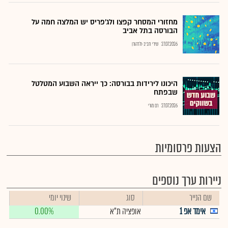
מחזורי המסחר קפצו ולג'פריס יש המלצה חמה על
הבורסה בתל אביב
27.07.2026
שירי חביב-ולדהורן
היכונו לירידות בבורסה: כך ייראה השבוע המטלטל
שבפתח
27.07.2026
רם מורי
הצעות פרסומיות
ניירות ערך נוספים
שם הנייר
סוג
שינוי יומי
אימד אפ 1
אופציה ת"א
0.00%